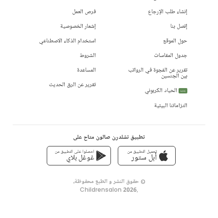
إنشاء طلب الإرجاع
فرص العمل
إتصل بنا
إشعار الخصوصية
حول الموقع
استخدام الذكاء الاصطناعي
جدول المقاسات
الشروط
تقرير عن الفجوة في الرواتب
المساعدة
بين الجنسين
تقرير عن الرق الحديث
الحياد الكربوني
جديد
التزاماتنا البيئية
تطبيق تشلدرن صالون متاح على
تحميل التطبيق من
احصلوا على التطبيق من
أبل ستور
غوغل بلاي
© حقوق النشر و الطبع محفوظة،
Childrensalon 2026
,