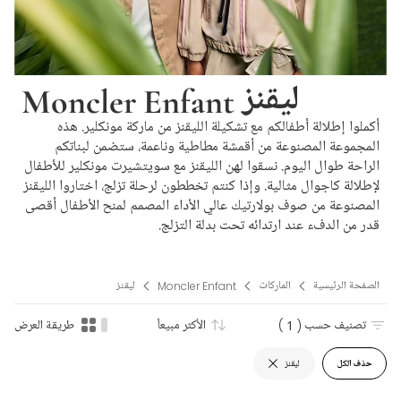
Moncler Enfant ليقنز
أكملوا إطلالة أطفالكم مع تشكيلة الليقنز من ماركة مونكلير. هذه
المجموعة المصنوعة من أقمشة مطاطية وناعمة، ستضمن لبناتكم
الراحة طوال اليوم. نسقوا لهن الليقنز مع سويتشيرت مونكلير للأطفال
لإطلالة كاجوال مثالية. وإذا كنتم تخططون لرحلة تزلج، اختاروا الليقنز
المصنوعة من صوف بولارتيك عالي الأداء المصمم لمنح الأطفال أقصى
قدر من الدفء عند ارتدائه تحت بدلة التزلج.
الصفحة الرئيسية
الماركات
Moncler Enfant
ليقنز
تصنيف حسب
( 1 )
الأكثر مبيعاً
طريقة العرض
حذف الكل
ليقنز