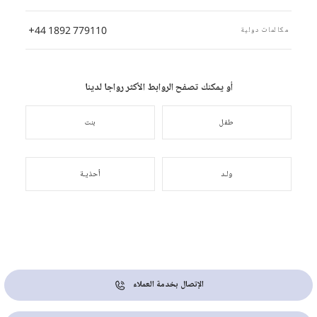
+44 1892 779110
مكالمات دولية
أو يمكنك تصفح الروابط الأكثر رواجا لدينا
طفل
بنت
ولـد
أحذيـة
الإتصال بخدمة العملاء