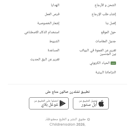
الشحن و الأرجاع
الهدايا
إنشاء طلب الإرجاع
فرص العمل
إتصل بنا
إشعار الخصوصية
حول الموقع
استخدام الذكاء الاصطناعي
جدول المقاسات
الشروط
تقرير عن الفجوة في الرواتب
المساعدة
بين الجنسين
تقرير عن الرق الحديث
الحياد الكربوني
جديد
التزاماتنا البيئية
تطبيق تشلدرن صالون متاح على
تحميل التطبيق من
احصلوا على التطبيق من
أبل ستور
غوغل بلاي
© حقوق النشر و الطبع محفوظة،
Childrensalon 2026
,