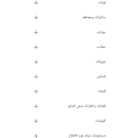
توبات
جاكيتات ومعاطف
جوارب
حقائب
شورتات
فساتين
قبعات
قفازات و قفازات بدون اصابع
كولونات
مستلزمات غرف نوم الأطفال