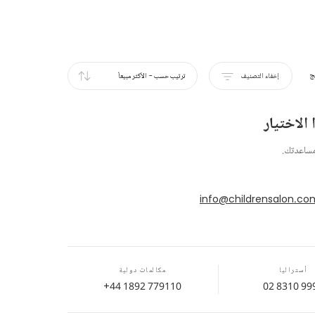
ج
إخفاء التصنيف
ترتيب حسب
-
الأكثر مبيعاً
الاختيار
مساعدتك.
info@childrensalon.co
أستراليا
مكالمات دولية
+44 1892 779110
02 8310 99