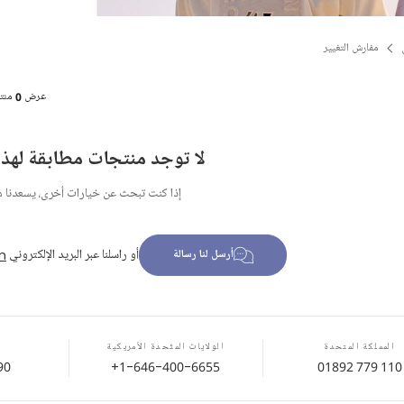
مفارش التغيير
عرض
0
منت
لا توجد منتجات مطابقة لهذا 
إذا كنت تبحث عن خيارات أخرى، يسعدنا 
أو راسلنا عبر البريد الإلكتروني
m
أرسل لنا رسالة
المملكة المتحدة
الولايات المتّحدة الأمريكية
90
+1-646-400-6655
01892 779 110