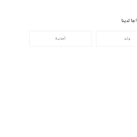
ا لدينا
ولـد
أحذيـة