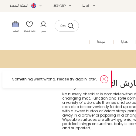
العربية
UK£ GBP
المملكة المتحدة
بحث
حسابي
قائمة الأمنيات
الحقيبة
هدايا
مجلتنا
التخفيضات
Something went wrong. Please try again later.
May مفارش التغيير
No nursery checklist is complete withou
changing mat. Function and style come
a variety of adorable themes and colo
can also be conveniently folded up an
with a sweet button or Velcro strap, perfe
away in a drawer or popping in a chan
Wipeable surfaces are ultra-hygienic, wh
padded linings ensure that baby is com
and supported.