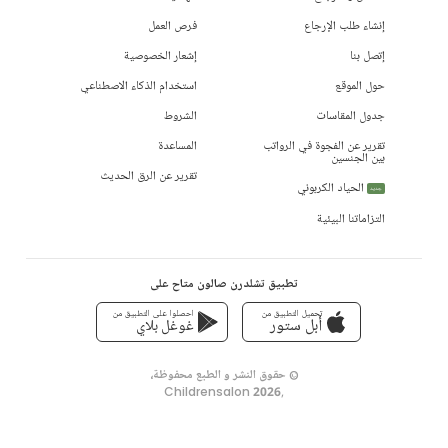
إنشاء طلب الإرجاع
فرص العمل
إتصل بنا
إشعار الخصوصية
حول الموقع
استخدام الذكاء الاصطناعي
جدول المقاسات
الشروط
تقرير عن الفجوة في الرواتب
المساعدة
بين الجنسين
تقرير عن الرق الحديث
الحياد الكربوني
جديد
التزاماتنا البيئية
تطبيق تشلدرن صالون متاح على
تحميل التطبيق من
احصلوا على التطبيق من
أبل ستور
غوغل بلاي
© حقوق النشر و الطبع محفوظة،
Childrensalon 2026
,