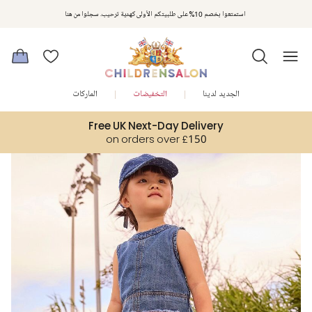
مكافآت تشلدرن صالون | اجمعوا النقاط مع كل عملية شراء لتحصلوا على هدايا حصرية وعروض مصممة خصيصا لتلبي
استمتعوا بخصم 10% على طلبيتكم الأولى كهدية ترحيب. سجلوا من هنا
متطلباتكم
الجديد لدينا
التخفيضات
الماركات
Free UK Next-Day Delivery
on orders over £150