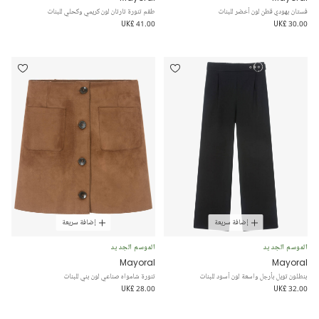
فستان بهودي قطن لون أخضر للبنات
طقم تنورة تارتان لون كريمي وكحلي للبنات
UK£ 41.00
UK£ 30.00
إضافة سريعة
إضافة سريعة
الموسم الجديد
الموسم الجديد
Mayoral
Mayoral
بنطلون تويل بأرجل واسعة لون أسود للبنات
تنورة شامواه صناعي لون بني للبنات
UK£ 28.00
UK£ 32.00