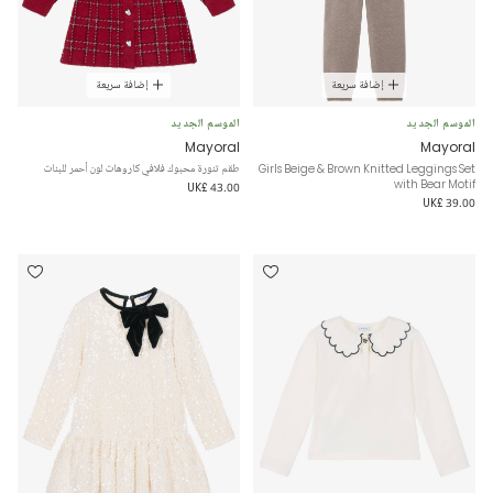
إضافة سريعة
إضافة سريعة
الموسم الجديد
الموسم الجديد
Mayoral
Mayoral
Girls Beige & Brown Knitted Leggings Set
طقم تنورة محبوك فلافي كاروهات لون أحمر للبنات
with Bear Motif
UK£ 43.00
UK£ 39.00