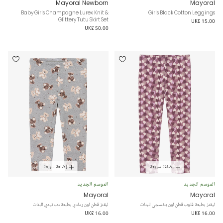
Mayoral Newborn
Mayoral
Baby Girls Champagne Lurex Knit &
Girls Black Cotton Leggings
Glittery Tutu Skirt Set
UK£ 15.00
UK£ 50.00
إضافة سريعة
إضافة سريعة
الموسم الجديد
الموسم الجديد
Mayoral
Mayoral
ليقنز بطبعة قلوب قطن لون بنفسجي للبنات
ليقنز قطن لون رمادي بطبعة دب تيدي للبنات
UK£ 16.00
UK£ 16.00