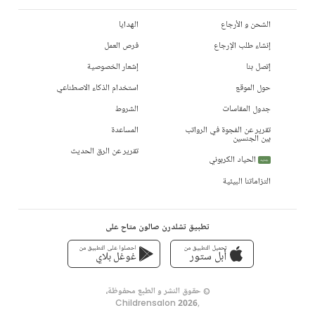
الشحن و الأرجاع
الهدايا
إنشاء طلب الإرجاع
فرص العمل
إتصل بنا
إشعار الخصوصية
حول الموقع
استخدام الذكاء الاصطناعي
جدول المقاسات
الشروط
تقرير عن الفجوة في الرواتب
المساعدة
بين الجنسين
تقرير عن الرق الحديث
الحياد الكربوني
جديد
التزاماتنا البيئية
تطبيق تشلدرن صالون متاح على
تحميل التطبيق من
احصلوا على التطبيق من
أبل ستور
غوغل بلاي
© حقوق النشر و الطبع محفوظة،
Childrensalon 2026
,