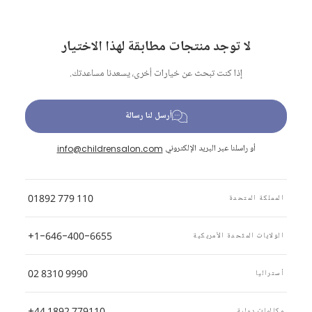
لا توجد منتجات مطابقة لهذا الاختيار
إذا كنت تبحث عن خيارات أخرى، يسعدنا مساعدتك.
أرسل لنا رسالة
أو راسلنا عبر البريد الإلكتروني
info@childrensalon.com
01892 779 110
المملكة المتحدة
+1-646-400-6655
الولايات المتّحدة الأمريكية
02 8310 9990
أستراليا
+44 1892 779110
مكالمات دولية