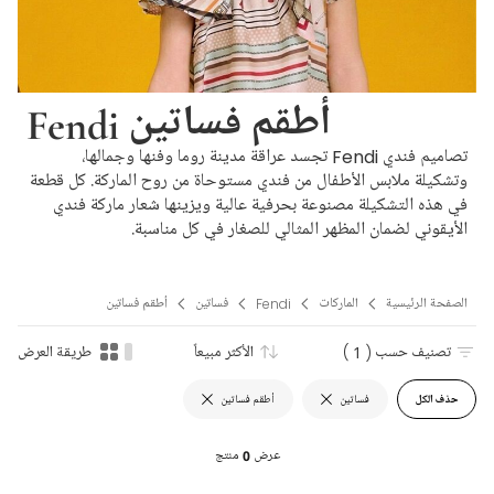
Fendi أطقم فساتين
تصاميم فندي Fendi تجسد عراقة مدينة روما وفنها وجمالها،
وتشكيلة ملابس الأطفال من فندي مستوحاة من روح الماركة. كل قطعة
في هذه التشكيلة مصنوعة بحرفية عالية ويزينها شعار ماركة فندي
الأيقوني لضمان المظهر المثالي للصغار في كل مناسبة.
الصفحة الرئيسية
الماركات
Fendi
فساتين
أطقم فساتين
تصنيف حسب
( 1 )
الأكثر مبيعاً
طريقة العرض
حذف الكل
فساتين
أطقم فساتين
عرض
0
منتج