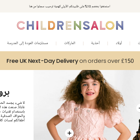
استمتعوا بخصم 10% على طلبيتكم الأولى كهدية ترحيب. سجلوا من هنا
ت
أولاد
أحذية
الماركات
مستلزمات العودة إلى المدرسة
Free UK Next-Day Delivery
on orders over £150
ce & Gabbana
لا شيء يجسد الحرف
غابانا. صنعت هذه ا
باستخدام تقنيات ح
والحواف الصدفية ال
أطفالكم لمسات كلا