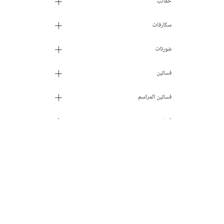
حقائب
سكارفات
شورتات
فساتين
فساتين المراسم
قبعات
قفازات و قفازات بدون اصابع
ملابس داخلية
ملابس سباحة
مقاس الحذاء