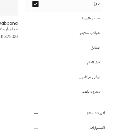
بروغ
بمب و باليرينا
 Gabbana
حذاء بأربطة 
شباشب سلايدر
£ 375.00
صنادل
قبل المشي
لوفر و موكاسين
ويدج و بكعب
أفرولات أطفال
اكسسوارات