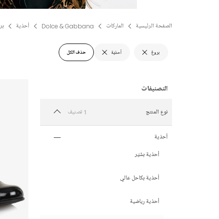
الصفحة الرئيسية
الماركات
Dolce & Gabbana
أحذية
بر
بروغ
أحذية
حذف الكل
1 تصنيف
نوع المنتج
أحذية
أحذية بسَّيْر
أحذية بكاحل عالي
أحذية رياضية