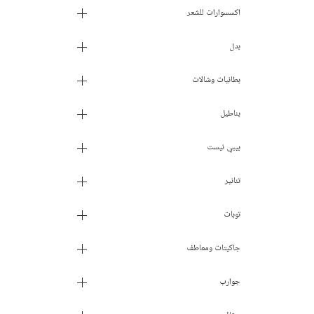
اكسسوارات للشعر
بدل
بطانيات وشالات
بناطيل
بيبي نيست
تنانير
توبات
جاكيتات ومعاطف
جوارب