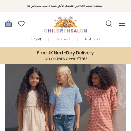
مكافآت تشلدرن صالون | اجمعوا النقاط مع كل عملية شراء لتحصلوا على هدايا حصرية وعروض مصممة خصيصا لتلبي
استمتعوا بخصم 10% على طلبيتكم الأولى كهدية ترحيب. سجلوا من هنا
متطلباتكم
الجديد لدينا
التخفيضات
الماركات
Free UK Next-Day Delivery
on orders over £150