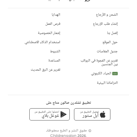
الشحن و الأرجاع
الهدايا
إنشاء طلب الإرجاع
فرص العمل
إتصل بنا
إشعار الخصوصية
حول الموقع
استخدام الذكاء الاصطناعي
جدول المقاسات
الشروط
تقرير عن الفجوة في الرواتب
المساعدة
بين الجنسين
تقرير عن الرق الحديث
الحياد الكربوني
جديد
التزاماتنا البيئية
تطبيق تشلدرن صالون متاح على
تحميل التطبيق من
احصلوا على التطبيق من
أبل ستور
غوغل بلاي
© حقوق النشر و الطبع محفوظة،
Childrensalon 2026
,