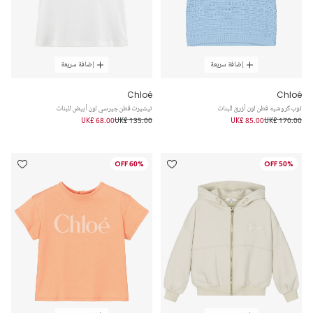
إضافة سريعة
إضافة سريعة
Chloé
Chloé
توب كروشيه قطن لون أزرق للبنات
تيشيرت قطن جيرسي لون أبيض للبنات
UK£ 68.00
UK£ 135.00
UK£ 85.00
UK£ 170.00
60% OFF
50% OFF