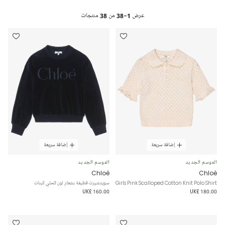
عرض
1-38
من
38
منتجات
إضافة سريعة
إضافة سريعة
الموسم الجديد
الموسم الجديد
Chloé
Chloé
Girls Pink Scalloped Cotton Knit Polo Shirt
سويتشيرت قطيفة بشعار لون كحلي للبنات
UK£ 160.00
UK£ 180.00