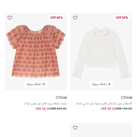
60% OFF
50% OFF
إضافة سريعة
إضافة سريعة
Chloé
Chloé
كارديغان مزين بكشكش قطن محبوك لون عاجي للبنات
بلوزة بطبعة ورود قطن لون زهري للبنات
UK£ 98.00
UK£ 245.00
UK£ 98.00
UK£ 195.00