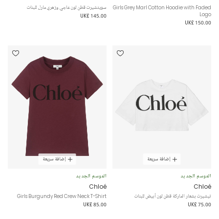
Girls Grey Marl Cotton Hoodie with Faded
سويتشيرت قطن لون عاجي وزهري مارل للبنات
Logo
UK£ 145.00
UK£ 150.00
إضافة سريعة
إضافة سريعة
الموسم الجديد
الموسم الجديد
Chloé
Chloé
تيشيرت بشعار الماركة قطن لون أبيض للبنات
Girls Burgundy Red Crew Neck T-Shirt
UK£ 85.00
UK£ 75.00