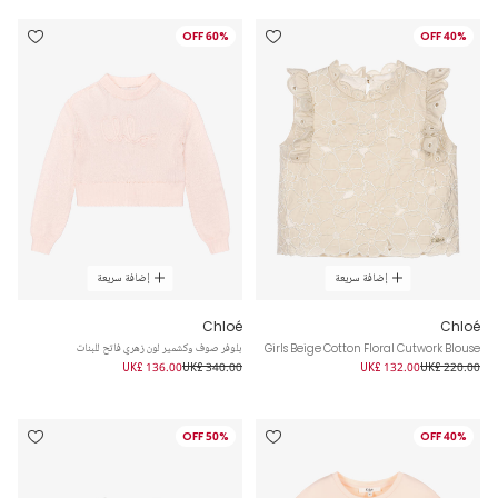
60% OFF
40% OFF
إضافة سريعة
إضافة سريعة
Chloé
Chloé
Girls Beige Cotton Floral Cutwork Blouse
بلوفر صوف وكشمير لون زهري فاتح للبنات
UK£ 136.00
UK£ 340.00
UK£ 132.00
UK£ 220.00
50% OFF
40% OFF