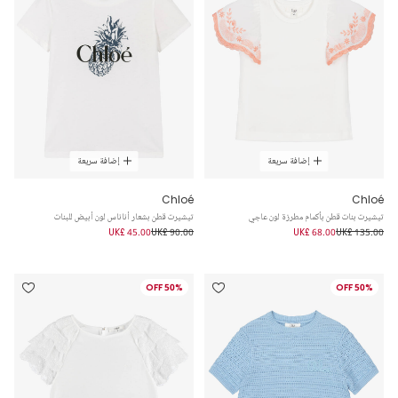
إضافة سريعة
إضافة سريعة
Chloé
Chloé
تيشيرت بنات قطن بأكمام مطرزة لون عاجي
تيشيرت قطن بشعار أناناس لون أبيض للبنات
UK£ 45.00
UK£ 90.00
UK£ 68.00
UK£ 135.00
50% OFF
50% OFF