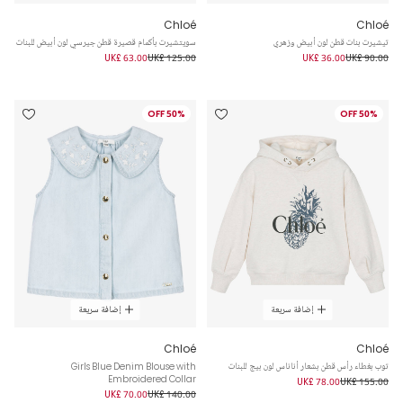
Chloé
Chloé
تيشيرت بنات قطن لون أبيض وزهري
سويتشيرت بأكمام قصيرة قطن جيرسي لون أبيض للبنات
UK£ 63.00
UK£ 125.00
UK£ 36.00
UK£ 90.00
50% OFF
50% OFF
إضافة سريعة
إضافة سريعة
Chloé
Chloé
توب بغطاء رأس قطن بشعار أناناس لون بيج للبنات
Girls Blue Denim Blouse with
Embroidered Collar
UK£ 78.00
UK£ 155.00
UK£ 70.00
UK£ 140.00