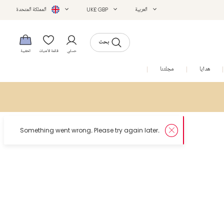
العربية
UK£ GBP
المملكة المتحدة
بحث
حسابي
قائمة الأمنيات
الحقيبة
هدايا
مجلتنا
التخفيضات