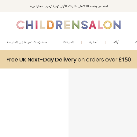
استمتعوا بخصم 10% على طلبيتكم الأولى كهدية ترحيب. سجلوا من هنا
ت
أولاد
أحذية
الماركات
مستلزمات العودة إلى المدرسة
Free UK Next-Day Delivery
on orders over £150