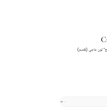
C
لون عاجي (4سم)