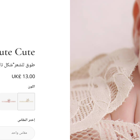
ute Cute
طوق للشعر"شكل تاج" 
UK£ 13.00
اللون
إختر المقاس