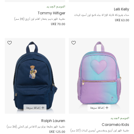
الموسم الجديد
Lelli Kelly
Tommy Hilfiger
حذاء بفيونكة قابلة للإزالة جلد لامع لون أسود للبنات
حقيبة ظهر دنيم بشعار العلم لون أزرق (39 سم)
UK£ 63.00
UK£ 70.00
إضافة سريعة
إضافة سريعة
الموسم الجديد
Ralph Lauren
Caramelo Kids
حقيبة ظهر بطبعة بولو بير كانفاس لون كحلي (34 سم)
حقيبة ظهر لون أزرق وبنفسجي أومبري للبنات (37 سم)
UK£ 125.00