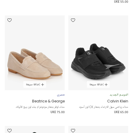
UK£ 55.00
إضافة سريعة
إضافة سريعة
الموسم الجديد
حصري
Beatrice & George
Calvin Klein
حذاء رياضي سهل الارتداء بشعار CK لون أسود
حذاء لوفر بشعار مونوغرام جلد لون بيج للأولاد
UK£ 75.00
UK£ 65.00