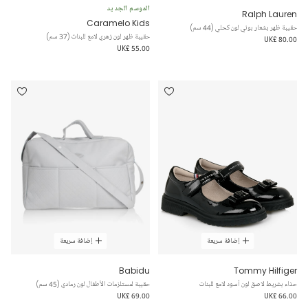
الموسم الجديد
Ralph Lauren
Caramelo Kids
حقيبة ظهر بشعار بوني لون كحلي (44 سم)
حقيبة ظهر لون زهري لامع للبنات (37 سم)
UK£ 80.00
UK£ 55.00
إضافة سريعة
إضافة سريعة
Babidu
Tommy Hilfiger
حذاء بشريط لاصق لون أسود لامع للبنات
حقيبة لمستلزمات الأطفال لون رمادي (45 سم)
UK£ 69.00
UK£ 66.00