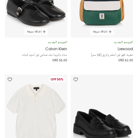
إضافة سريعة
إضافة سريعة
الموسم الجديد
الموسم الجديد
Calvin Klein
Liewood
حقيبة ظهر لون أخضر وأزرق (38 سم)
حذاء باليرينا جلد صناعي لون أسود للبنات
UK£ 56.00
UK£ 62.00
50% OFF