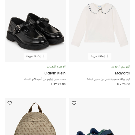
إضافة سريعة
إضافة سريعة
الموسم الجديد
الموسم الجديد
Calvin Klein
Mayoral
توب بياقة متموجة قطن لون عاجي للبنات
حذاء بسير بإبزيم لون أسود لامع للبنات
UK£ 73.00
UK£ 20.00