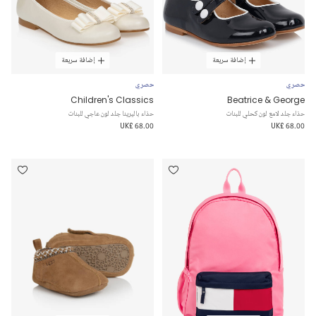
إضافة سريعة
إضافة سريعة
حصري
حصري
Children's Classics
Beatrice & George
حذاء جلد لامع لون كحلي للبنات
حذاء باليرينا جلد لون عاجي للبنات
UK£ 68.00
UK£ 68.00