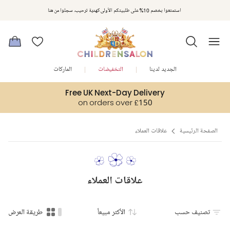
مكافآت تشلدرن صالون | اجمعوا النقاط مع كل عملية شراء لتحصلوا على هدايا حصرية وعروض مصممة خصيصا لتلبي
استمتعوا بخصم 10% على طلبيتكم الأولى كهدية ترحيب. سجلوا من هنا
متطلباتكم
الجديد لدينا
التخفيضات
الماركات
Free UK Next-Day Delivery
on orders over £150
الصفحة الرئيسية
علاقات العملاء
علاقات العملاء
تصنيف حسب
الأكثر مبيعاً
طريقة العرض