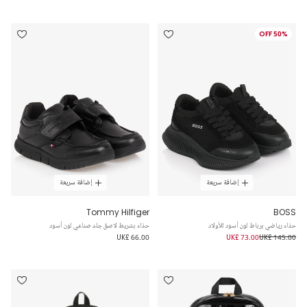
50% OFF
إضافة سريعة
إضافة سريعة
Tommy Hilfiger
BOSS
حذاء رياضي برباط لون أسود للأولاد
حذاء بشريط لاصق جلد صناعي لون أسود
UK£ 66.00
UK£ 73.00
UK£ 145.00