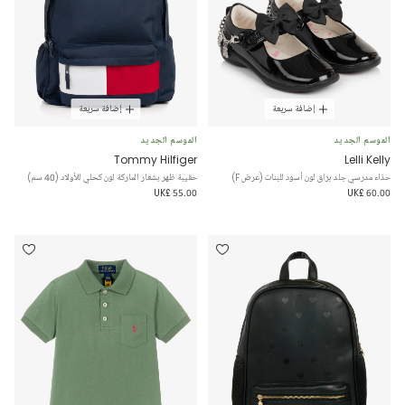
إضافة سريعة
إضافة سريعة
الموسم الجديد
الموسم الجديد
Tommy Hilfiger
Lelli Kelly
حذاء مدرسي جلد برّاق لون أسود للبنات (عرض F)
حقيبة ظهر بشعار الماركة لون كحلي للأولاد (40 سم)
UK£ 55.00
UK£ 60.00