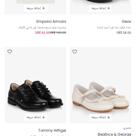
إضافة سريعة
إضافة سريعة
Emporio Armani
Geox
حذاء لوفرز جلد لون أسود للبنات
تيشيرت بولو نسيج محبوك لون عاجي للأولاد
UK£ 83.00
UK£ 165.00
UK£ 58.00
إضافة سريعة
إضافة سريعة
حصري
Tommy Hilfiger
Beatrice & George