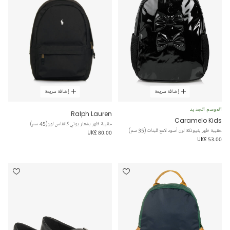
إضافة سريعة
إضافة سريعة
الموسم الجديد
Ralph Lauren
Caramelo Kids
حقيبة ظهر بشعار بوني كانفاس لون(45 سم)
حقيبة ظهر بفيونكة لون أسود لامع للبنات (35 سم)
UK£ 80.00
UK£ 53.00