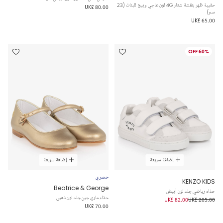
حقيبة ظهر بنقشة شعار 4G لون عاجي وبيج للبنات (23
UK£ 80.00
سم)
UK£ 65.00
60% OFF
إضافة سريعة
إضافة سريعة
حصري
KENZO KIDS
Beatrice & George
حذاء رياضي جلد لون أبيض
حذاء ماري جين جلد لون ذهبي
UK£ 82.00
UK£ 205.00
UK£ 70.00