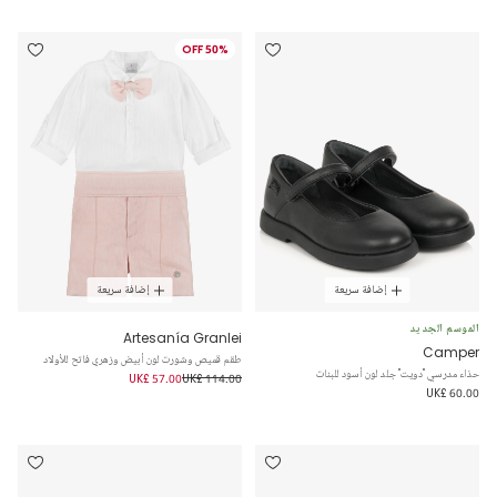
50% OFF
إضافة سريعة
إضافة سريعة
الموسم الجديد
Artesanía Granlei
Camper
طقم قميص وشورت لون أبيض وزهري فاتح للأولاد
حذاء مدرسي "دويت" جلد لون أسود للبنات
UK£ 57.00
UK£ 114.00
UK£ 60.00