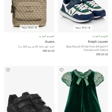
إضافة سريعة
إضافة سريعة
الموسم الجديد
الموسم الجديد
Guess
Ralph Lauren
Boys Navy & White Train 89 Sport II
حقيبة ظهر بطبعة 4G لون بيج (40 سم)
Trainers with Velcro
UK£ 60.00
UK£ 83.00