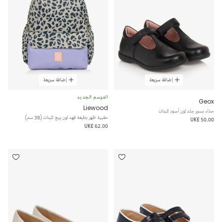
إضافة سريعة
إضافة سريعة
الموسم الجديد
Geox
Liewood
حذاء بسيّر جلد لون أسود للبنات
حقيبة ظهر بطبعة فهد لون بيج للبنات (38 سم)
UK£ 50.00
UK£ 62.00