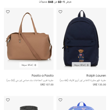
عرض
1-60
من
848
منتجات
إضافة سريعة
إضافة سريعة
Pasito a Pasito
Ralph Lauren
حقيبة ظهر مطرزة كانفاس لون أزرق للأولاد (44 سم)
حقيبة تغيير الحفاضات جلد صناعي لون بني (50 سم)
UK£ 107.00
UK£ 135.00