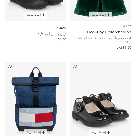
إضافة سريعة
إضافة سريعة
حصري
Geox
Coeur by Childrensalon
ترينرز جلد لون أسود للأولاد
فستان مخمل بأكمام منفوخة مزينة بالترتر لون أخضر
UK£ 53.00
للبنات
UK£ 95.00
إضافة سريعة
إضافة سريعة