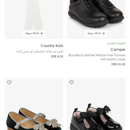
إضافة سريعة
إضافة سريعة
الموسم الجديد
Country Kids
Camper
كولون غير شفاف مايكروفايبر لون عاجي للبنات
Boys Black Leather Pelotas Ariel Trainers
UK£ 8.00
with Elastic Laces
UK£ 65.00