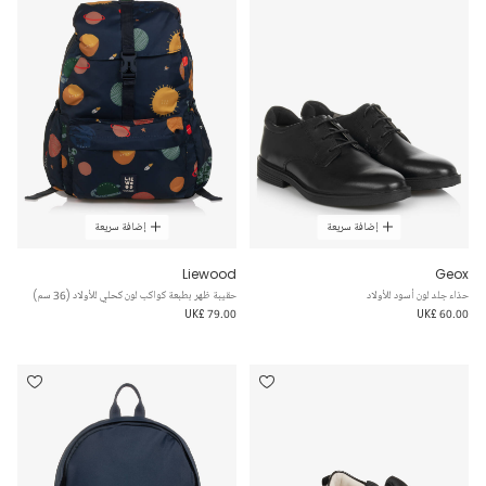
إضافة سريعة
إضافة سريعة
Liewood
Geox
حذاء جلد لون أسود للأولاد
حقيبة ظهر بطبعة كواكب لون كحلي للأولاد (36 سم)
UK£ 79.00
UK£ 60.00