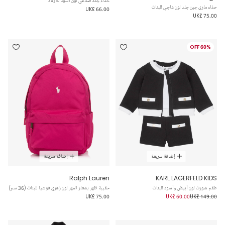
حذاء جلد صناعي لون أسود للأولاد
حذاء ماري جين جلد لون عاجي للبنات
UK£ 66.00
UK£ 75.00
60% OFF
إضافة سريعة
إضافة سريعة
Ralph Lauren
KARL LAGERFELD KIDS
طقم شورت لون أبيض وأسود للبنات
حقيبة ظهر بشعار المهر لون زهري فوشيا للبنات (36 سم)
UK£ 75.00
UK£ 60.00
UK£ 149.00