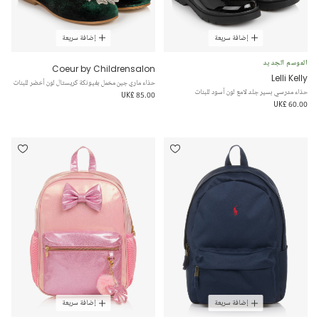
إضافة سريعة
إضافة سريعة
الموسم الجديد
Coeur by Childrensalon
Lelli Kelly
حذاء ماري جين مخمل بفيونكة كريستال لون أخضر للبنات
حذاء مدرسي بسير جلد لامع لون أسود للبنات
UK£ 85.00
UK£ 60.00
إضافة سريعة
إضافة سريعة