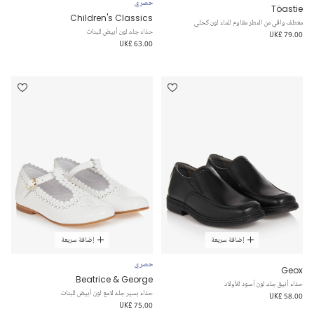
حصري
Töastie
Children's Classics
معطف واقي من المطر مقاوم للماء لون كحلي
حذاء جلد لون أبيض للبنات
UK£ 79.00
UK£ 63.00
إضافة سريعة
إضافة سريعة
حصري
Geox
Beatrice & George
حذاء أنيق جلد لون أسود للأولاد
حذاء بسير جلد لامع لون أبيض للبنات
UK£ 58.00
UK£ 75.00