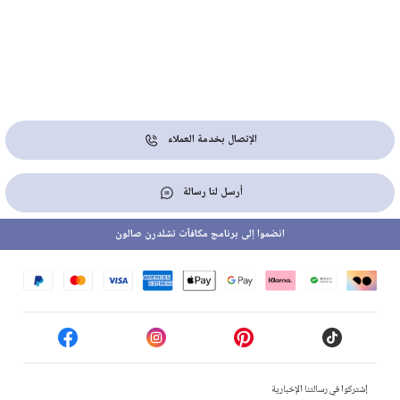
الإتصال بخدمة العملاء
أرسل لنا رسالة
انضموا إلى برنامج مكافآت تشلدرن صالون
إشتركوا في رسالتنا الإخبارية