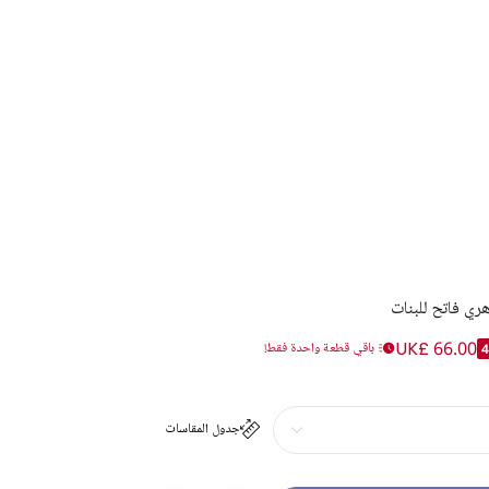
ي فاتح للبنات
UK£ 66.00
باقي قطعة واحدة فقط!
جدول المقاسات