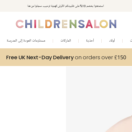
استمتعوا بخصم 10% على طلبيتكم الأولى كهدية ترحيب. سجلوا من هنا
ت
أولاد
أحذية
الماركات
مستلزمات العودة إلى المدرسة
Free UK Next-Day Delivery
on orders over £150