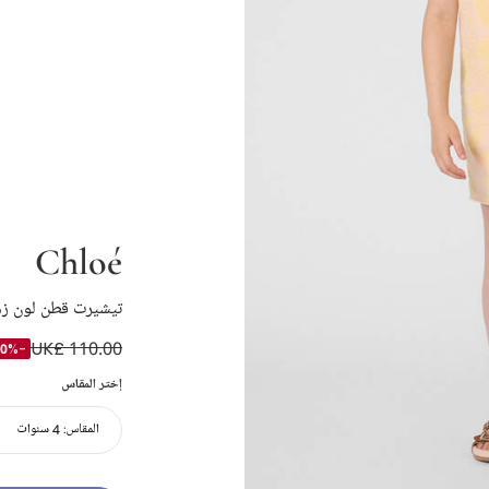
Chloé
تيشيرت قطن لون زهر
UK£ 110.00
-40%
إختر المقاس
المقاس:
4 سنوات