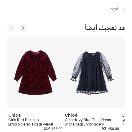
Chloé
قد يُعجبك أيضاً
Chloé
Chloé
Chlo
ن عاجي
Girls Navy Blue Tulle Dress
Girls Red Dress in
ف
للبنات
with Floral Embroidery
Embroidered Floral Velvet
0.00
UK£ 465.00
UK£ 450.00