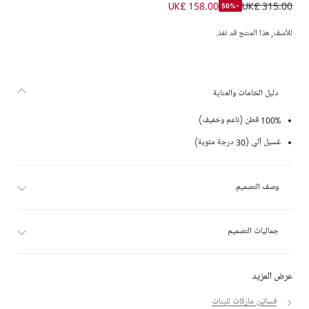
فستان قطن بطبعة ورود لون عاجي وزهري للبنات
UK£ 158.00
UK£ 315.00
-50%
للأسف, هذا المنتج قد نفذ.
دليل الخامات والعناية
100% قطن (ناعم وخفيف)
غسيل آلي (30 درجة مئوية)
وصف التصميم
جماليات التصميم
عرض المزيد
فساتين ماركات للبنات