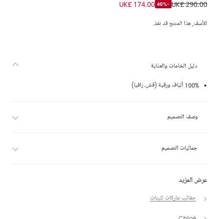
حقيبة توت رافيا لون بيج للبنات (20 سم)
UK£ 174.00
UK£ 290.00
-40%
للأسف, هذا المنتج قد نفذ.
دليل الخامات والعناية
100% ألياف ورقية (قش، رافيا)
وصف التصميم
جماليات التصميم
عرض المزيد
حقائب ماركات للبنات
Chloé