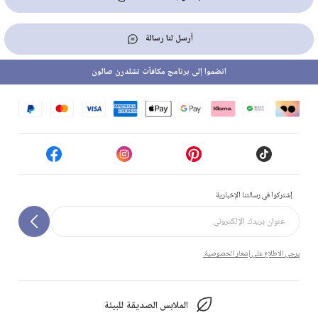
أرسل لنا رسالة
انضموا إلى برنامج مكافآت تشلدرن صالون
إشتركوا في رسالتنا الإخبارية
يرجى الاطلاع على إشعار الخصوصية.
الملابس الصديقة للبيئة