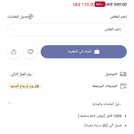
UK£ 170.00
UK£ 340.00
-50%
إختر المقاس
جدول المقاسات
إختر المقاس
أضف إلى الحقيبة
التوصيل
يوم العمل التالي
المنتجات المرتجعة
28 يوم لإرجاع المنتج
دليل الخامات والعناية
100% قطن (بوبلين ناعم وخفيف)
غسيل آلي (30 درجة مئوية)