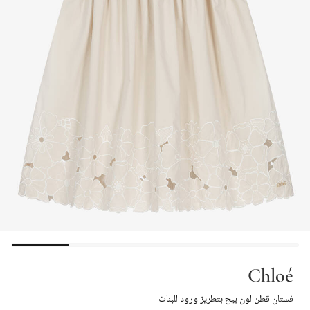
Chloé
فستان قطن لون بيج بتطريز ورود للبنات