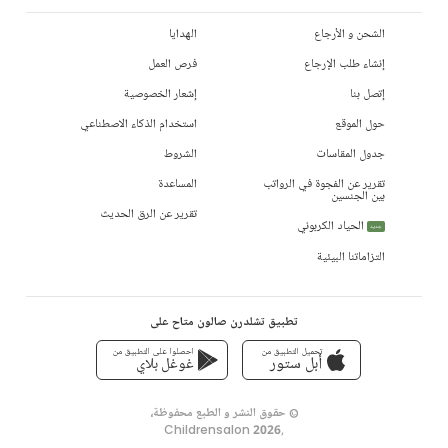
الشحن و الأرجاع
الهدايا
إنشاء طلب الإرجاع
فرص العمل
إتصل بنا
إشعار الخصوصية
حول الموقع
استخدام الذكاء الاصطناعي
جدول المقاسات
الشروط
تقرير عن الفجوة في الرواتب
المساعدة
بين الجنسين
تقرير عن الرق الحديث
الحياد الكربوني
جديد
التزاماتنا البيئية
تطبيق تشلدرن صالون متاح على
تحميل التطبيق من
احصلوا على التطبيق من
أبل ستور
غوغل بلاي
© حقوق النشر و الطبع محفوظة،
Childrensalon 2026
,