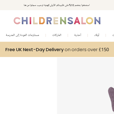
استمتعوا بخصم 10% على طلبيتكم الأولى كهدية ترحيب. سجلوا من هنا
ت
أولاد
أحذية
الماركات
مستلزمات العودة إلى المدرسة
Free UK Next-Day Delivery
on orders over £150