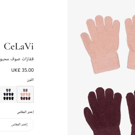
CeLaVi
قفازات صوف محبوك 
UK£ 35.00
اللون
إختر المقاس
إختر المقاس