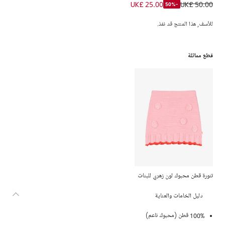
كارديغان قطن محبوك لون زهري للبنات
UK£ 25.00
UK£ 50.00
-50%
للأسف, هذا المنتج قد نفذ.
قطع مماثلة
تنورة قطن محبوك لون زهري للبنات
دليل الخامات والعناية
100% قطن (محبوك ناعم)