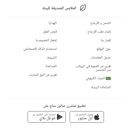
الملابس الصديقة للبيئة
الشحن و الأرجاع
الهدايا
إنشاء طلب الإرجاع
فرص العمل
إتصل بنا
إشعار الخصوصية
حول الموقع
استخدام الذكاء الاصطناعي
جدول المقاسات
الشروط
تقرير عن الفجوة في الرواتب
المساعدة
بين الجنسين
تقرير عن الرق الحديث
الحياد الكربوني
جديد
التزاماتنا البيئية
تطبيق تشلدرن صالون متاح على
تحميل التطبيق من
احصلوا على التطبيق من
أبل ستور
غوغل بلاي