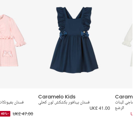
Caramelo Kids
Caramelo
ون عاجي للبنات
فستان بينافور بكشكش لون كحلي
فستان بفيونكات
الرضع
UK£ 41.00
UK£ 47.00
UK£ 
-40%