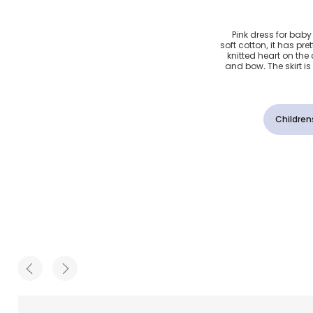
بوك لون
Pink dress for baby
soft cotton, it has pre
مولودات
knitted heart on the 
and bow. The skirt is