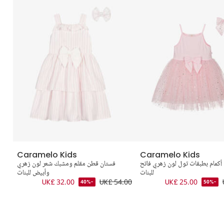
Caramelo Kids
Caramelo Kids
أكمام بطبقات تول لون زهري فاتح
فستان قطن مقلم ومشبك شعر لون زهري
للبنات
وأبيض للبنات
.00
UK£ 32.00
UK£ 54.00
UK£ 25.00
-40%
-50%