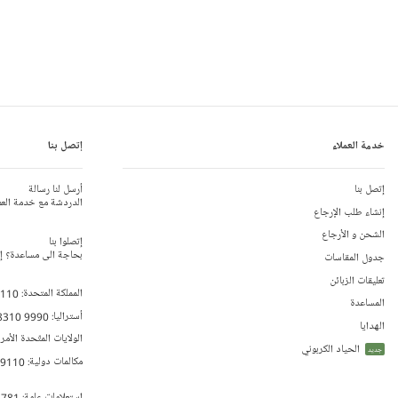
خدمة العملاء
إتصل بنا
إتصل بنا
أرسل لنا رسالة
الدردشة مع خدمة العم
إنشاء طلب الإرجاع
الشحن و الأرجاع
إتصلوا بنا
بحاجة الى مساعدة؟ إتص
جدول المقاسات
تعليقات الزبائن
المملكة المتحدة:
 110
المساعدة
أستراليا:
8310 9990
الهدايا
الولايات المتّحدة الأمر
الحياد الكربوني
جديد
مكالمات دولية:
79110
إستعلامات عامة:
 781