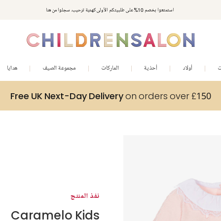
استمتعوا بخصم 10% على طلبيتكم الأولى كهدية ترحيب. سجلوا من هنا
ت
أولاد
أحذية
الماركات
مجموعة الصيف
هدايا
Free UK Next-Day Delivery
on orders over £150
نفذ المنتج
Caramelo Kids