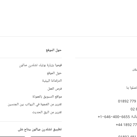
حول الموقع
قوموا بزيارة بوتيك تشلدرن صالون
لاء
حول الموقع
التزاماتنا البيئية
لوا بنا
فرص العمل
مواقع التسويق بالعمولة
01892 779
تقرير عن الفجوة في الرواتب بين الجنسين
02 
تقرير عن الرق الحديث
يكية:
+1-646-400-6655
+44 1892 7
تطبيق تشلدرن صالون متاح على
01892 481