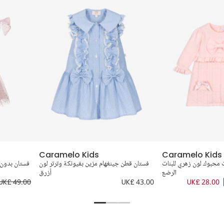
Caramelo Kids
Caramelo Kids
 محبوك لون زهري للبنات
فستان قطن جينغهام مزين بفيونكة وترتر لون
فستان بدون 
الرضع
أزرق
UK£ 49.00
UK£ 43.00
UK£ 28.00