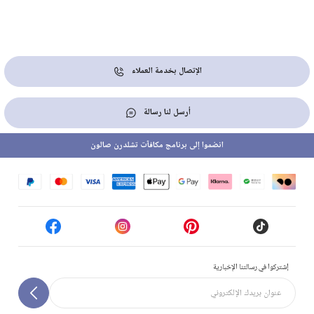
الإتصال بخدمة العملاء
أرسل لنا رسالة
انضموا إلى برنامج مكافآت تشلدرن صالون
إشتركوا في رسالتنا الإخبارية