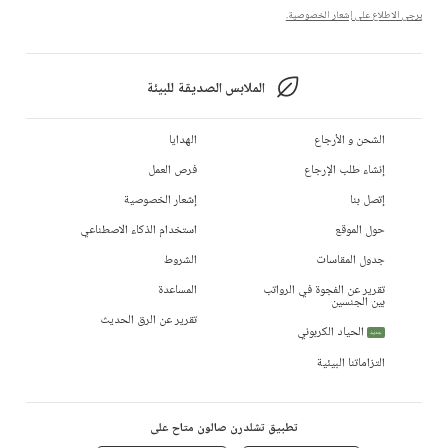
يرجى الاطلاع على إشعار الخصوصية.
الملابس الصديقة للبيئة
الشحن و الأرجاع
الهدايا
إنشاء طلب الإرجاع
فرص العمل
إتصل بنا
إشعار الخصوصية
حول الموقع
استخدام الذكاء الاصطناعي
جدول المقاسات
الشروط
تقرير عن الفجوة في الرواتب
المساعدة
بين الجنسين
تقرير عن الرق الحديث
الحياد الكربوني
جديد
التزاماتنا البيئية
تطبيق تشلدرن صالون متاح على