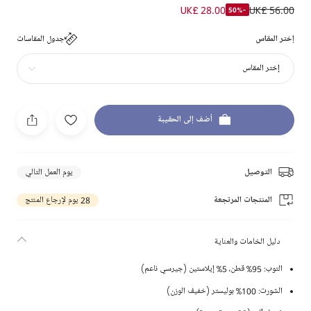
UK£ 28.00
UK£ 56.00
-50%
إختر المقاس
جدول المقاسات
إختر المقاس
أضف إلى الحقيبة
التوصيل
يوم العمل التالي
المنتجات المرتجعة
28 يوم لإرجاع المنتج
دليل الخامات والعناية
التوب: 95% قطن، 5% إيلاستين (جيرسي ناعم)
الشورت: 100% بوليستر (خفيف الوزن)