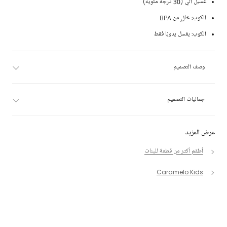
غسيل آلي (30 درجة مئوية)
الكوب: خالٍ من BPA
الكوب: يغسل يدويًا فقط
وصف التصميم
جماليات التصميم
عرض المزيد
أطقم أكثر من قطعة للبنات
Caramelo Kids