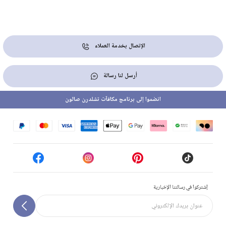
الإتصال بخدمة العملاء
أرسل لنا رسالة
انضموا إلى برنامج مكافآت تشلدرن صالون
إشتركوا في رسالتنا الإخبارية