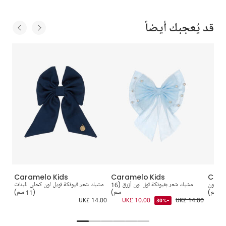
قد يُعجبك أيضاً
Caramelo Kids
Caramelo Kids
Cara
هام لون
مشبك شعر بفيونكة تول لون أزرق (16
مشبك شعر فيونكة تويل لون كحلي للبنات
سم)
(11 سم)
1.00
UK£ 14.00
UK£ 10.00
UK£ 14.00
-30%