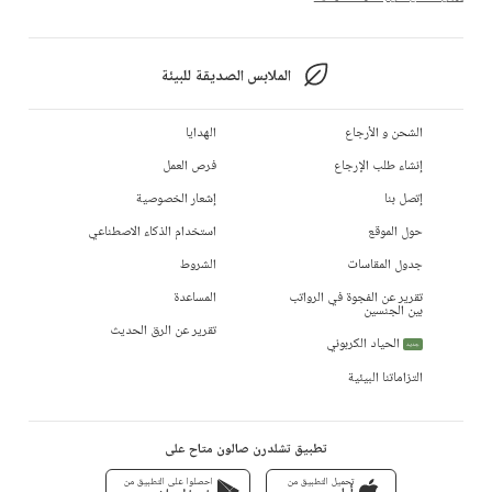
الملابس الصديقة للبيئة
الشحن و الأرجاع
الهدايا
إنشاء طلب الإرجاع
فرص العمل
إتصل بنا
إشعار الخصوصية
حول الموقع
استخدام الذكاء الاصطناعي
جدول المقاسات
الشروط
تقرير عن الفجوة في الرواتب
المساعدة
بين الجنسين
تقرير عن الرق الحديث
الحياد الكربوني
جديد
التزاماتنا البيئية
تطبيق تشلدرن صالون متاح على
تحميل التطبيق من
احصلوا على التطبيق من