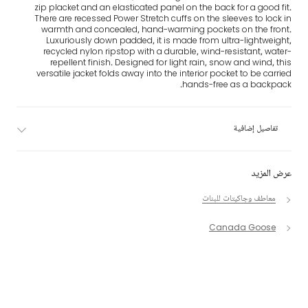
zip placket and an elasticated panel on the back for a good fit.
There are recessed Power Stretch cuffs on the sleeves to lock in
warmth and concealed, hand-warming pockets on the front.
Luxuriously down padded, it is made from ultra-lightweight,
recycled nylon ripstop with a durable, wind-resistant, water-
repellent finish. Designed for light rain, snow and wind, this
versatile jacket folds away into the interior pocket to be carried
hands-free as a backpack.
تفاصيل إضافية
عرض المزيد
معاطف وجاكيتات للبنات
Canada Goose