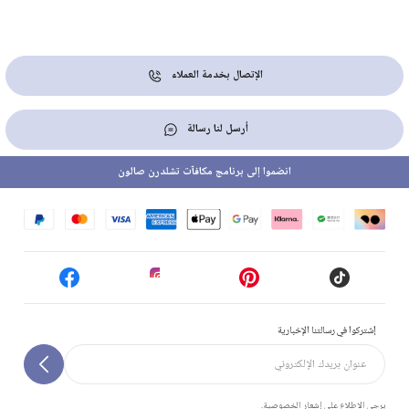
الإتصال بخدمة العملاء
أرسل لنا رسالة
انضموا إلى برنامج مكافآت تشلدرن صالون
إشتركوا في رسالتنا الإخبارية
يرجى الاطلاع على إشعار الخصوصية.