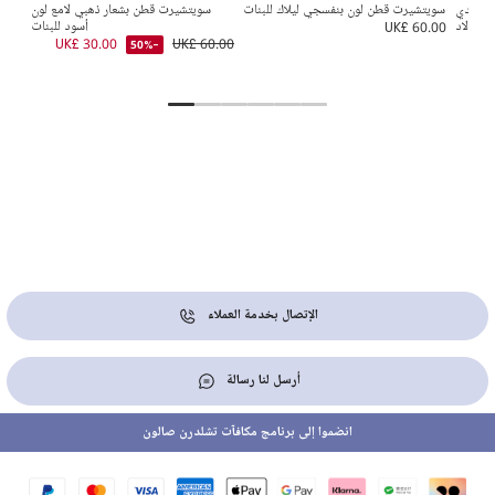
 رمادي
سويتشيرت قطن لون بنفسجي ليلاك للبنات
سويتشيرت قطن بشعار ذهبي لامع لون
سويت
للأولاد
UK£ 60.00
أسود للبنات
5.00
UK£ 30.00
UK£ 60.00
-50%
الإتصال بخدمة العملاء
أرسل لنا رسالة
انضموا إلى برنامج مكافآت تشلدرن صالون