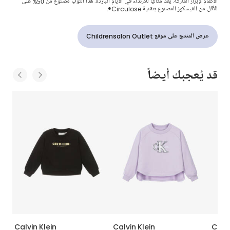
الأكمام لإبراز الماركة. يعد مثاليًا للارتداء في الأيام الباردة. هذا التوب مصنوع من 50% على
الأقل من الفيسكوز المصنوع بتقنية Circulose®.
عرض المنتج على موقع Childrensalon Outlet
قد يُعجبك أيضاً
Calvin Klein
Calvin Klein
Calvi