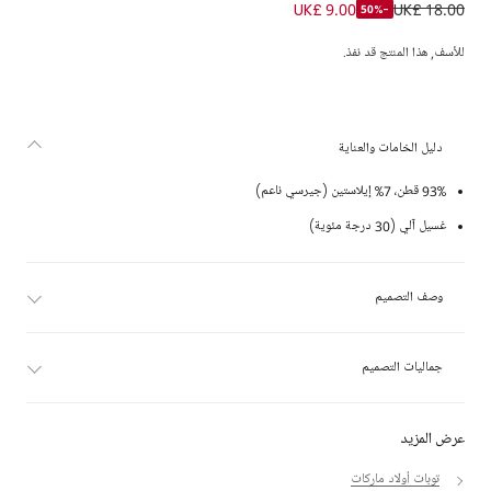
تيشيرت بشعار قطن لون أزرق فاتح للأولاد
UK£ 9.00
UK£ 18.00
-50%
للأسف, هذا المنتج قد نفذ.
دليل الخامات والعناية
93% قطن، 7% إيلاستين (جيرسي ناعم)
غسيل آلي (30 درجة مئوية)
وصف التصميم
جماليات التصميم
عرض المزيد
توبات أولاد ماركات