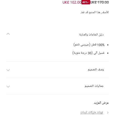
تيشيرت قطن لون عاجي بشعار EKD ملون للبنات
UK£ 102.00
UK£ 170.00
-40%
للأسف, هذا المنتج قد نفذ.
دليل الخامات والعناية
100% قطن (جيرسي ناعم)
غسيل آلي (30 درجة مئوية)
وصف التصميم
جماليات التصميم
عرض المزيد
توبات ماركات للبنات