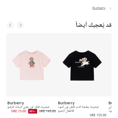
Burberry
قد يُعجبك أيضاً
Burberry
Burberry
Burb
شنغهاي
تيشيرت بطبعة الدب قطن لون أسود
تيشيرت قطن لون زهري للبنات الرضع
ت
ن أسود
للأطفال الرضع
UK£ 145.00
UK£ 73.00
5.00
-50%
UK£ 155.00