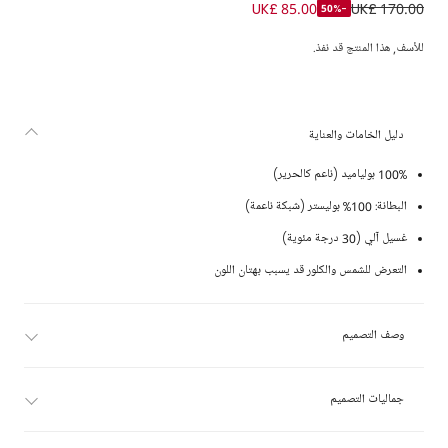
شورت سباحة بنقشة بربري لون أزرق للأولاد
UK£ 85.00
UK£ 170.00
-50%
للأسف, هذا المنتج قد نفذ.
دليل الخامات والعناية
100% بولياميد (ناعم كالحرير)
البطانة: 100% بوليستر (شبكة ناعمة)
غسيل آلي (30 درجة مئوية)
التعرض للشمس والكلور قد يسبب بهتان اللون
وصف التصميم
جماليات التصميم