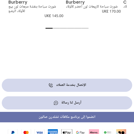
Burberry
Burberry
Cami
للأولاد
شورت سباحة كاروهات لون أخضر للأولاد
شورت سباحة بنقشة مربعات لون بيج
شو
UK£
UK£ 170.00
للأولاد الرضع
5.00
UK£ 145.00
الإتصال بخدمة العملاء
أرسل لنا رسالة
انضموا إلى برنامج مكافآت تشلدرن صالون