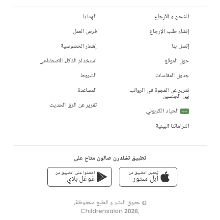
الشحن و الأرجاع
الهدايا
إنشاء طلب الإرجاع
فرص العمل
إتصل بنا
إشعار الخصوصية
حول الموقع
استخدام الذكاء الاصطناعي
جدول المقاسات
الشروط
تقرير عن الفجوة في الرواتب
المساعدة
بين الجنسين
تقرير عن الرق الحديث
الحياد الكربوني
جديد
التزاماتنا البيئية
تطبيق تشلدرن صالون متاح على
تحميل التطبيق من
احصلوا على التطبيق من
أبل ستور
غوغل بلاي
© حقوق النشر و الطبع محفوظة،
Childrensalon 2026
,