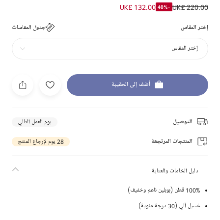
UK£ 132.00
UK£ 220.00
-40%
إختر المقاس
جدول المقاسات
إختر المقاس
أضف إلى الحقيبة
التوصيل
يوم العمل التالي
المنتجات المرتجعة
28 يوم لإرجاع المنتج
دليل الخامات والعناية
100% قطن (بوبلين ناعم وخفيف)
غسيل آلي (30 درجة مئوية)