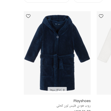
إضافة سريعة
Playshoes
روب هودي فليس لون كحلي