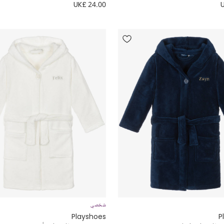
UK£ 24.00
شخصي
Playshoes
P