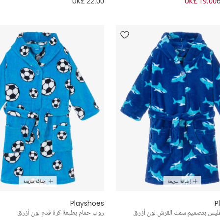
UK£ 22.00
UK£ 19.00
إضافة سريعة
إضافة سريعة
Playshoes
P
ليس بتصميم سمك القرش لون أزرق
روب حمام بطبعة كرة قدم لون أزرق