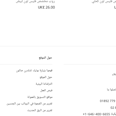
فليس لون كحلي
روب مخصص فليس لون أبيض
UK£ 26.00
حول الموقع
قوموا بزيارة بوتيك تشلدرن صالون
لاء
حول الموقع
التزاماتنا البيئية
لوا بنا
فرص العمل
مواقع التسويق بالعمولة
01892 779
تقرير عن الفجوة في الرواتب بين الجنسين
02 
تقرير عن الرق الحديث
يكية:
+1-646-400-6655