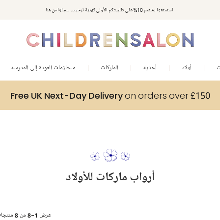
استمتعوا بخصم 10% على طلبيتكم الأولى كهدية ترحيب. سجلوا من هنا
ت
أولاد
أحذية
الماركات
مستلزمات العودة إلى المدرسة
Free UK Next-Day Delivery
on orders over £150
أرواب ماركات للأولاد
عرض
1-8
من
8
منتجا