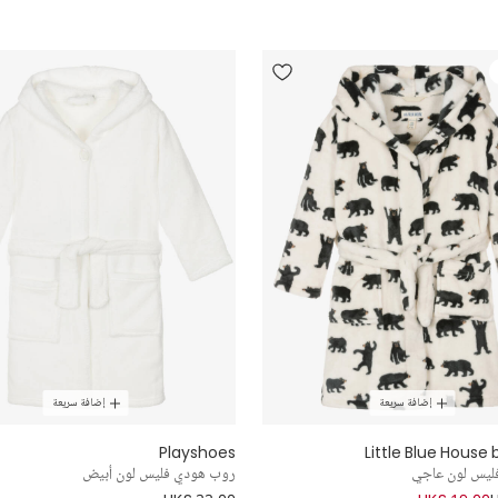
إضافة سريعة
إضافة سريعة
Playshoes
Little Blue House 
فليس لون عاجي
روب هودي فليس لون أبيض