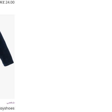
UK£ 24.00
شخصي
layshoes