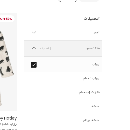
50% OFF
العمر
12 شهر
1 تصنيف
فئة المنتج
18 شهر
أرواب
2 سنة
أرواب الحمام
3 سنوات
قفازات إستحمام
4 سنوات
مناشف
by Hatley
5 سنوات
مناشف بونشو
روب حمّام 