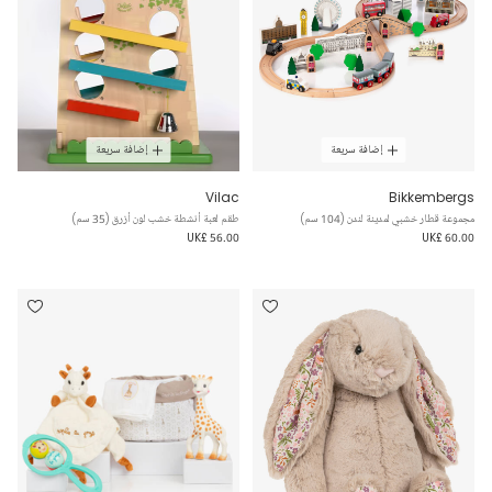
إضافة سريعة
إضافة سريعة
Vilac
Bikkembergs
مجموعة قطار خشبي لمدينة لندن (104 سم)
طقم لعبة أنشطة خشب لون أزرق (35 سم)
UK£ 56.00
UK£ 60.00