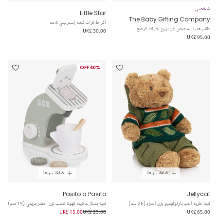
شخصي
Little Star
The Baby Gifting Company
أقراط كرات فضة إسترليني 4 مم
طقم هدية مخصص لون ازرق للأولاد الرضع
UK£ 30.00
UK£ 95.00
40% OFF
إضافة سريعة
إضافة سريعة
Pasito a Pasito
Jellycat
لعبة طرية الدب بارثولوميو بزي التنزه (26 سم)
لعبة بشكل ماكينة قهوة خشب لون أخضر مريمي (15 سم)
UK£ 15.00
UK£ 25.00
UK£ 65.00