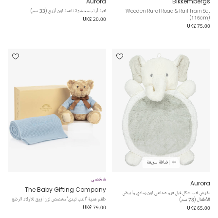
Aurora
Bikkembergs
Wooden Rural Road & Rail Train Set
لعبة أرنب محشوة ناعمة لون أزرق (33 سم)
(116cm)
UK£ 20.00
UK£ 75.00
إضافة سريعة
شخصي
Aurora
The Baby Gifting Company
مفرش لعب شكل فيل فرو صناعي لون رمادي وأبيض
طقم هدية "الدب تيدي" مخصص لون أزرق للأولاد الرضع
للأطفال (78 سم)
UK£ 79.00
UK£ 65.00