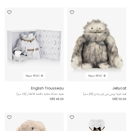
إضافة سريعة
إضافة سريعة
English Trousseau
Jellycat
لعبة طرية بريتي يتي لون رمادي (29 سم)
هدية حصالة مطلية بالفضة للأطفال (10 سم)
UK£ 48.00
UK£ 50.00