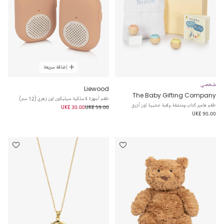
إضافة سريعة
شخصي
Liewood
The Baby Gifting Company
طقم أجهزة لاسلكية سيليكون لون زهري (12 سم)
طقم هامبر كتاب ومنشفة ولعبة خشبية لون أزرق
UK£ 30.00
UK£ 59.00
UK£ 90.00