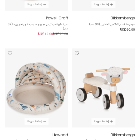
إضافة سريعة
إضافة سريعة
Powell Craft
Bikkembergs
مجموعة قطار الملاهي الخشبي (90 سم)
دمية طرية دب تيدي مع بيجاما بطبعة جينجر بريد (32
سم)
UK£ 60.00
UK£ 12.00
UK£ 23.00
إضافة سريعة
إضافة سريعة
Liewood
Bikkembergs