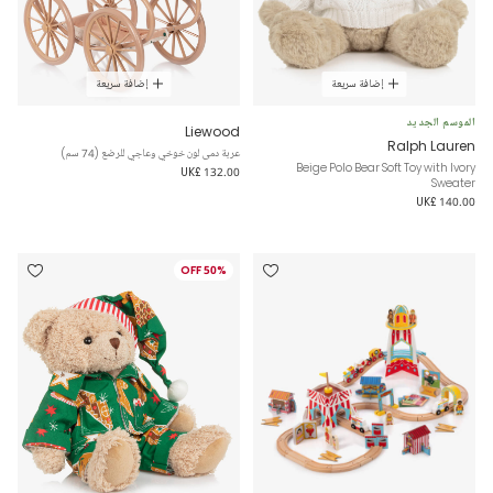
إضافة سريعة
إضافة سريعة
الموسم الجديد
Liewood
Ralph Lauren
عربة دمى لون خوخي وعاجي للرضع (74 سم)
Beige Polo Bear Soft Toy with Ivory
UK£ 132.00
Sweater
UK£ 140.00
50% OFF