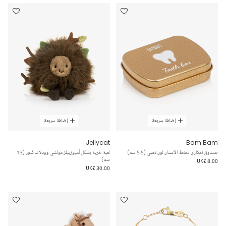
إضافة سريعة
إضافة سريعة
Jellycat
Bam Bam
صندوق تذكاري لحفظ الأسنان لون ذهبي (5.5 سم)
لعبة طرية بشكل أميوزيبلز مولشي وودلاند فلور (13
سم)
UK£ 8.00
UK£ 30.00