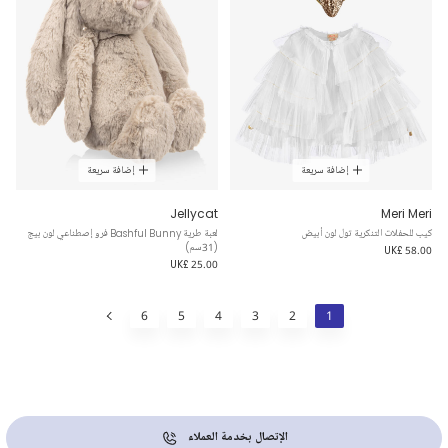
إضافة سريعة
إضافة سريعة
Jellycat
Meri Meri
كيب للحفلات التنكرية تول لون أبيض
لعبة طرية Bashful Bunny فرو إصطناعي لون بيج
(31سم)
UK£ 58.00
UK£ 25.00
6
5
4
3
2
1
الإتصال بخدمة العملاء