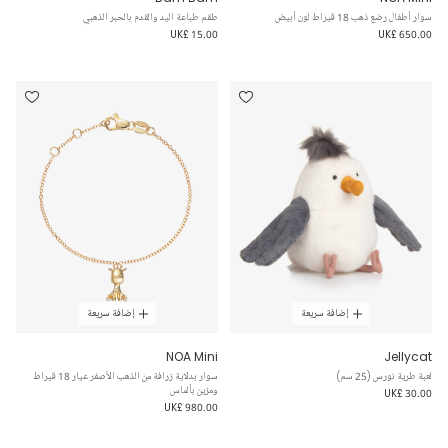
سوار أطفال رضع ذهب 18 قيراط لون أبيض
طقم طباعة اليد والقدم بالحبر الذهبي
UK£ 15.00
UK£ 650.00
إضافة سريعة
إضافة سريعة
NOA Mini
Jellycat
لعبة طرية نورس (25 سم)
سوار بدلاية زرافة من الذهب الأصفر عيار 18 قيراط
ومزين بألماس
UK£ 30.00
UK£ 980.00