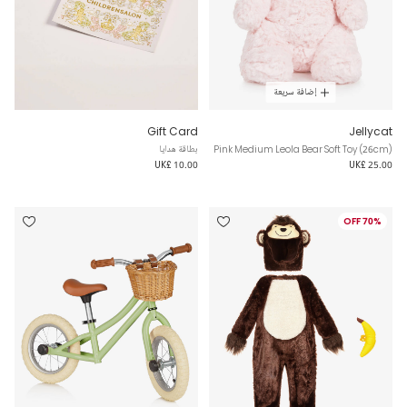
إضافة سريعة
Gift Card
Jellycat
Pink Medium Leola Bear Soft Toy (26cm)
بطاقة هدايا
UK£ 10.00
UK£ 25.00
70% OFF