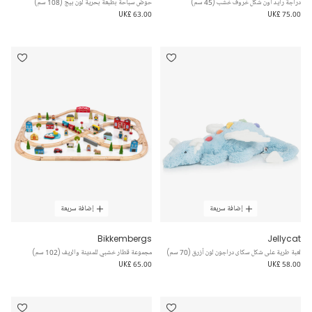
دراجة رايد اون شكل خروف خشب (45 سم)
حوض سباحة بطبعة بحرية لون بيج (108 سم)
UK£ 63.00
UK£ 75.00
إضافة سريعة
إضافة سريعة
Bikkembergs
Jellycat
لعبة طرية على شكل سكاى دراجون لون أزرق (70 سم)
مجموعة قطار خشبي للمدينة والريف (102 سم)
UK£ 65.00
UK£ 58.00