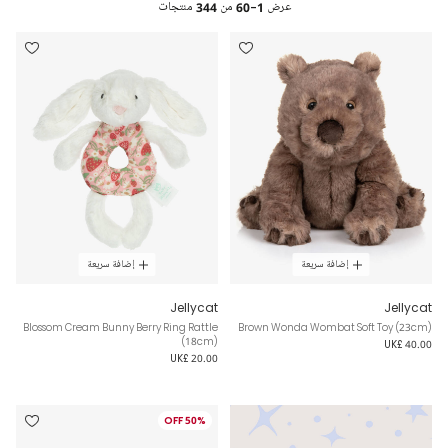
عرض
1-60
من
344
منتجات
إضافة سريعة
إضافة سريعة
Jellycat
Jellycat
Blossom Cream Bunny Berry Ring Rattle
Brown Wonda Wombat Soft Toy (23cm)
(18cm)
UK£ 40.00
UK£ 20.00
50% OFF