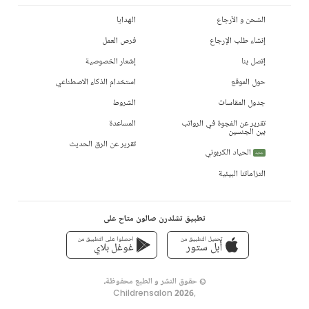
الشحن و الأرجاع
الهدايا
إنشاء طلب الإرجاع
فرص العمل
إتصل بنا
إشعار الخصوصية
حول الموقع
استخدام الذكاء الاصطناعي
جدول المقاسات
الشروط
تقرير عن الفجوة في الرواتب
المساعدة
بين الجنسين
تقرير عن الرق الحديث
الحياد الكربوني
جديد
التزاماتنا البيئية
تطبيق تشلدرن صالون متاح على
تحميل التطبيق من
احصلوا على التطبيق من
أبل ستور
غوغل بلاي
© حقوق النشر و الطبع محفوظة،
Childrensalon 2026
,