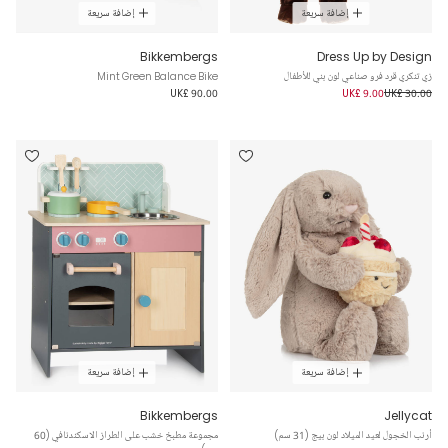
إضافة سريعة
إضافة سريعة
Bikkembergs
Dress Up by Design
زي تنكري قرد فرو صناعي لون بني للأطفال
Mint Green Balance Bike
UK£ 90.00
UK£ 9.00
UK£ 30.00
إضافة سريعة
إضافة سريعة
Bikkembergs
Jellycat
أرنب الخجول لعيد الميلاد لون بيج (31 سم)
مجموعة مطبخ خشب على الطراز الاسكندنافي (60