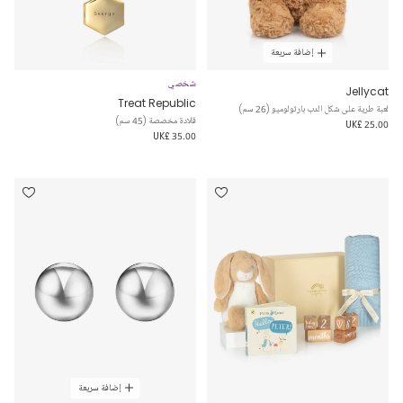
إضافة سريعة
شخصي
Jellycat
Treat Republic
لعبة طرية على شكل الدب بارثولوميو (26 سم)
قلادة مخصصة (45 سم)
UK£ 25.00
UK£ 35.00
إضافة سريعة