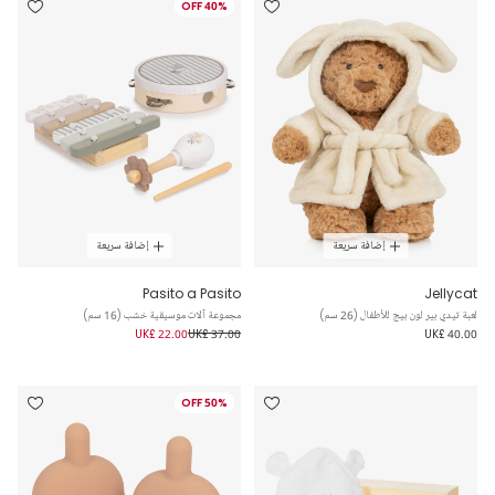
40% OFF
إضافة سريعة
إضافة سريعة
Pasito a Pasito
Jellycat
لعبة تيدي بير لون بيج للأطفال (26 سم)
مجموعة آلات موسيقية خشب (16 سم)
UK£ 22.00
UK£ 37.00
UK£ 40.00
50% OFF