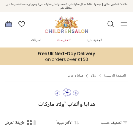
مكافآت تشلدرن صالون | اجمعوا النقاط مع كل عملية شراء لتحصلوا على هدايا حصرية وعروض مصممة خصيصا لتلبي
استمتعوا بخصم 10% على طلبيتكم الأولى كهدية ترحيب. سجلوا من هنا
متطلباتكم
الجديد لدينا
التخفيضات
الماركات
Free UK Next-Day Delivery
on orders over £150
الصفحة الرئيسية
أولاد
هدايا وألعاب
هدايا وألعاب أولاد ماركات
تصنيف حسب
الأكثر مبيعاً
طريقة العرض