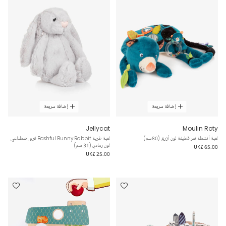
إضافة سريعة
إضافة سريعة
Jellycat
Moulin Roty
لعبة أنشطة نمر قطيفة لون أزرق (80سم)
لعبة طرية Bashful Bunny Rabbit فرو إصطناعي
لون رمادي (31 سم)
UK£ 65.00
UK£ 25.00