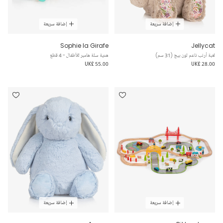
إضافة سريعة
إضافة سريعة
Sophie la Girafe
Jellycat
لعبة أرنب ناعم لون بيج (31 سم)
هدية سلة هامبر للأطفال - 4 قطع
UK£ 55.00
UK£ 28.00
إضافة سريعة
إضافة سريعة