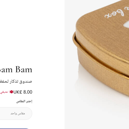
Bam Bam
صندوق تذكار لحفظ خصل
UK£ 8.00
متبقي ع
إختر المقاس