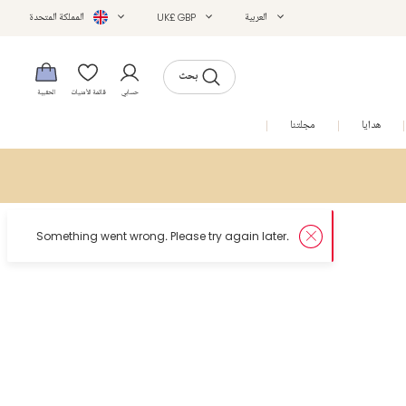
العربية
UK£ GBP
المملكة المتحدة
بحث
حسابي
قائمة الأمنيات
الحقيبة
هدايا
مجلتنا
التخفيضات