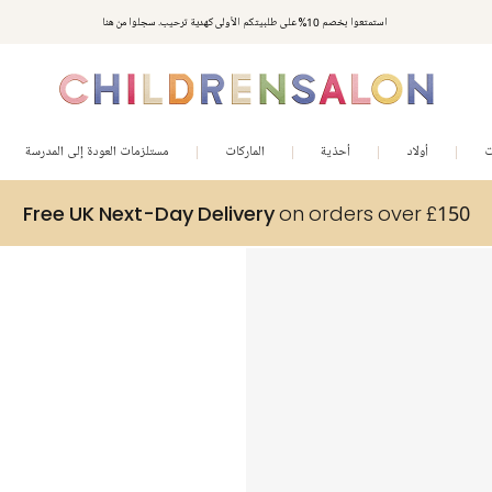
استمتعوا بخصم 10% على طلبيتكم الأولى كهدية ترحيب. سجلوا من هنا
ت
أولاد
أحذية
الماركات
مستلزمات العودة إلى المدرسة
Free UK Next-Day Delivery
on orders over £150