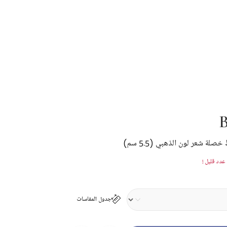
ة شعر لون الذهبي (5.5 سم)
دد قليل !
جدول المقاسات