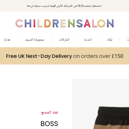
استمتعوا بخصم 10% على طلبيتكم الأولى كهدية ترحيب. سجلوا من هنا
ت
أولاد
أحذية
الماركات
مجموعة الصيف
هدايا
Free UK Next-Day Delivery
on orders over £150
نفذ المنتج
BOSS