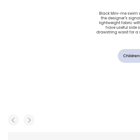
شعار
Black Mini-me swim s
the designer's signat
ون أسود
lightweight fabric wi
have useful side
drawstring waist for a 