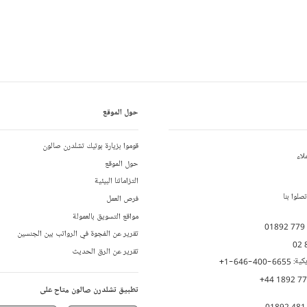
حول الموقع
قوموا بزيارة بوتيك تشلدرن صالون
لاء
حول الموقع
التزاماتنا البيئية
لوا بنا
فرص العمل
مواقع التسويق بالعمولة
01892 779
تقرير عن الفجوة في الرواتب بين الجنسين
02 
تقرير عن الرق الحديث
يكية:
+1-646-400-6655
+44 1892 7
تطبيق تشلدرن صالون متاح على
01892 481