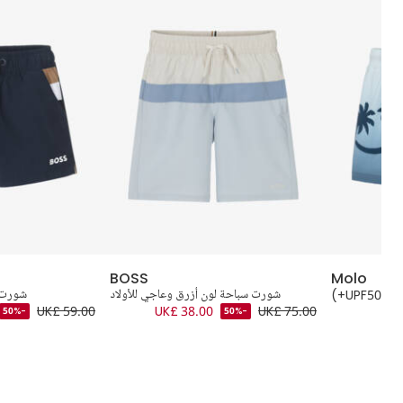
BOSS
Molo
UPF+)
شورت سباحة لون أزرق وعاجي للأولاد
شورت س
UK£ 59.00
UK£ 38.00
UK£ 75.00
-50%
-50%