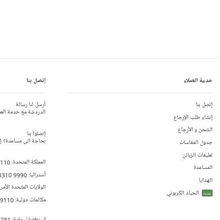
خدمة العملاء
إتصل بنا
إتصل بنا
أرسل لنا رسالة
الدردشة مع خدمة العم
إنشاء طلب الإرجاع
الشحن و الأرجاع
إتصلوا بنا
بحاجة الى مساعدة؟ إتص
جدول المقاسات
تعليقات الزبائن
المملكة المتحدة:
 110
المساعدة
أستراليا:
8310 9990
الهدايا
الولايات المتّحدة الأمر
الحياد الكربوني
جديد
مكالمات دولية:
79110
إستعلامات عامة:
 781