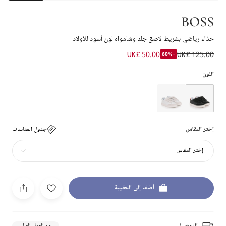
BOSS
حذاء رياضي بشريط لاصق جلد وشامواه لون أسود للأولاد
UK£ 50.00
UK£ 125.00
-60%
اللون
إختر المقاس
جدول المقاسات
إختر المقاس
أضف إلى الحقيبة