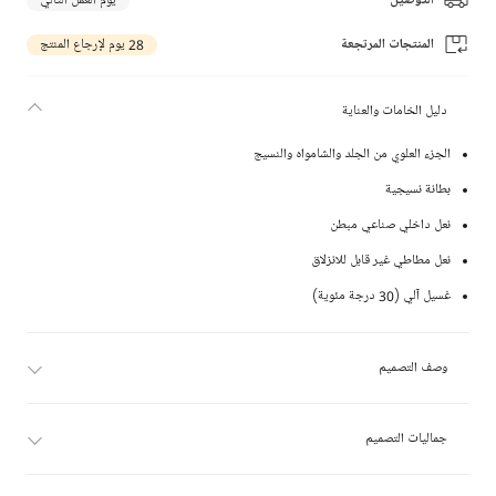
التوصيل
يوم العمل التالي
المنتجات المرتجعة
28 يوم لإرجاع المنتج
دليل الخامات والعناية
الجزء العلوي من الجلد والشامواه والنسيج
بطانة نسيجية
نعل داخلي صناعي مبطن
نعل مطاطي غير قابل للانزلاق
غسيل آلي (30 درجة مئوية)
وصف التصميم
جماليات التصميم