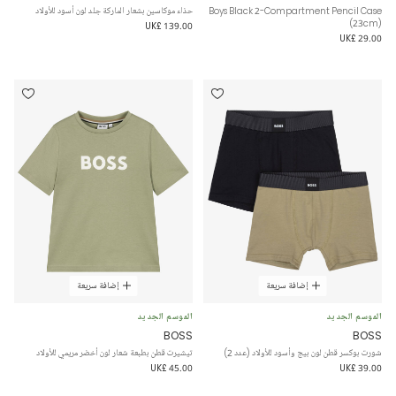
Boys Black 2-Compartment Pencil Case
حذاء موكاسين بشعار الماركة جلد لون أسود للأولاد
(23cm)
UK£ 139.00
UK£ 29.00
إضافة سريعة
إضافة سريعة
الموسم الجديد
الموسم الجديد
BOSS
BOSS
شورت بوكسر قطن لون بيج وأسود للأولاد (عدد 2)
تيشيرت قطن بطبعة شعار لون أخضر مريمي للأولاد
UK£ 45.00
UK£ 39.00