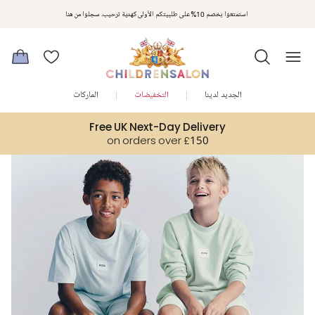
مكافآت تشلدرن صالون | اجمعوا النقاط مع كل عملية شراء لتحصلوا على هدايا حصرية وعروض مصممة خصيصا لتلبي
استمتعوا بخصم 10% على طلبيتكم الأولى كهدية ترحيب. سجلوا من هنا
متطلباتكم
الجديد لدينا
التخفيضات
الماركات
Free UK Next-Day Delivery
on orders over £150