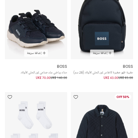
إضافة سريعة
إضافة سريعة
BOSS
BOSS
حقيبة ظهر صغيرة كانفاس لون كحلي للأولاد (28 سم)
حذاء رياضي جلد صناعي لون كحلي للأولاد
UK£ 70.00
UK£ 140.00
UK£ 43.00
UK£ 85.00
50% OFF