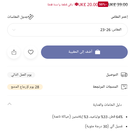
UK£ 20.00
UK£ 39.00
-50%
باقي قطعة واحدة فقط!
إختر المقاس
جدول المقاسات
المقاس:
26-23
أضف إلى الحقيبة
التوصيل
يوم العمل التالي
المنتجات المرتجعة
28 يوم لإرجاع المنتج
دليل الخامات والعناية
64% قطن، 33% بولياميد، 3% إيلاستين (حياكة ناعمة)
غسيل آلي (30 درجة مئوية)