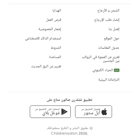
الشحن و الأرجاع
الهدايا
إنشاء طلب الإرجاع
فرص العمل
إتصل بنا
إشعار الخصوصية
حول الموقع
استخدام الذكاء الاصطناعي
جدول المقاسات
الشروط
تقرير عن الفجوة في الرواتب
المساعدة
بين الجنسين
تقرير عن الرق الحديث
الحياد الكربوني
جديد
التزاماتنا البيئية
تطبيق تشلدرن صالون متاح على
تحميل التطبيق من
احصلوا على التطبيق من
أبل ستور
غوغل بلاي
© حقوق النشر و الطبع محفوظة،
Childrensalon 2026
,