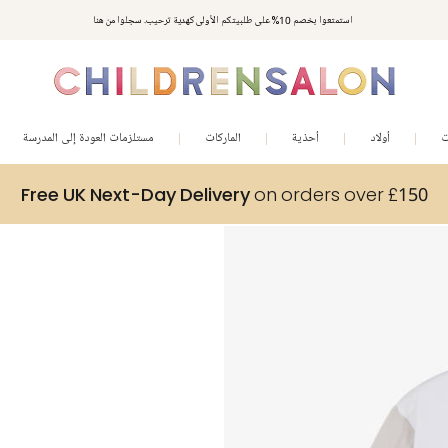
استمتعوا بخصم 10% على طلبيتكم الأولى كهدية ترحيب. سجلوا من هنا
ت
أولاد
أحذية
الماركات
مستلزمات العودة إلى المدرسة
Free UK Next-Day Delivery
on orders over £150