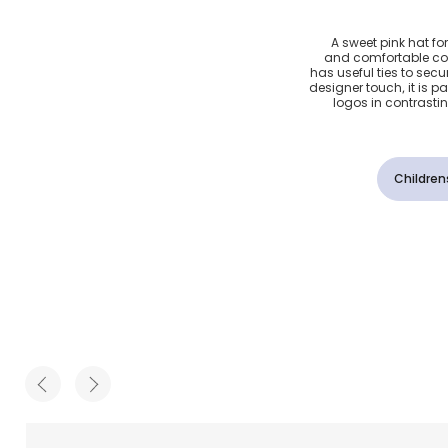
سي لون
A sweet pink hat fo
and comfortable cotto
ت
has useful ties to secu
designer touch, it is 
logos in contrasti