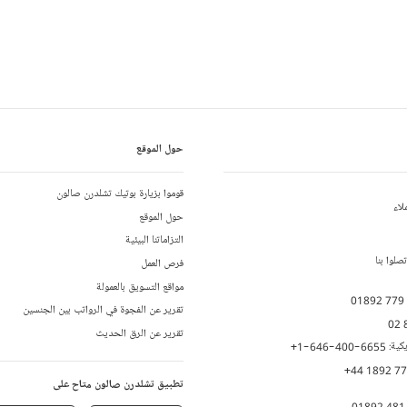
حول الموقع
قوموا بزيارة بوتيك تشلدرن صالون
لاء
حول الموقع
التزاماتنا البيئية
لوا بنا
فرص العمل
مواقع التسويق بالعمولة
01892 779
تقرير عن الفجوة في الرواتب بين الجنسين
02 
تقرير عن الرق الحديث
يكية:
+1-646-400-6655
+44 1892 7
تطبيق تشلدرن صالون متاح على
01892 481