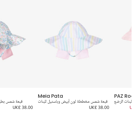
Meia Pata
PAZ Rodrí
ي للبنات الرضع
قبعة شمس مخططة لون أبيض وباستيل للبنات
قبعة شمس بطبع
UK£ 38.00
UK£ 38.00
UK£ 