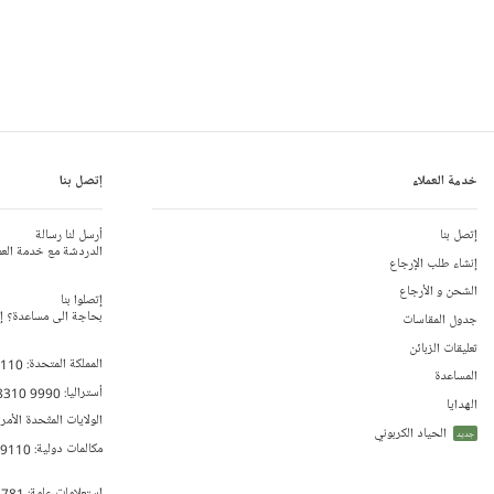
خدمة العملاء
إتصل بنا
إتصل بنا
أرسل لنا رسالة
الدردشة مع خدمة العم
إنشاء طلب الإرجاع
الشحن و الأرجاع
إتصلوا بنا
بحاجة الى مساعدة؟ إتص
جدول المقاسات
تعليقات الزبائن
المملكة المتحدة:
 110
المساعدة
أستراليا:
8310 9990
الهدايا
الولايات المتّحدة الأمر
الحياد الكربوني
جديد
مكالمات دولية:
79110
إستعلامات عامة:
 781