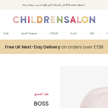
استمتعوا بخصم 10% على طلبيتكم الأولى كهدية ترحيب. سجلوا من هنا
ت
أولاد
أحذية
الماركات
مجموعة الصيف
هدايا
Free UK Next-Day Delivery
on orders over £150
نفذ المنتج
BOSS