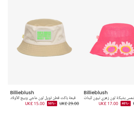
Billieblush
Billieblush
مس بشبكة لون زهري نيون للبنات
قبعة باكت قطن تويل لون عاجي وبيج للأولاد
.00
UK£ 15.00
UK£ 29.00
UK£ 17.00
-50%
-40%