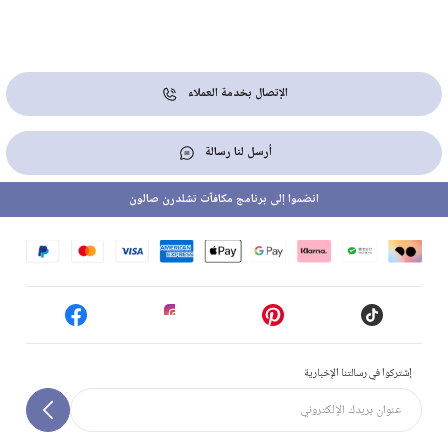
الإتصال بخدمة العملاء
أرسل لنا رسالة
انضموا إلى برنامج مكافآت تشلدرن صالون
إشتركوا في رسالتنا الإخبارية