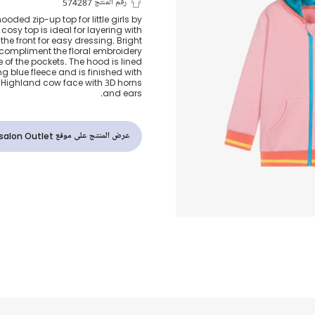
توب بسحاب شك
رقم المنتج 574287
ooded zip-up top for little girls by
cosy top is ideal for layering with
لون زهري للبنا
the front for easy dressing. Bright
compliment the floral embroidery
e of the pockets. The hood is lined
ng blue fleece and is finished with
Highland cow face with 3D horns
and ears.
عرض المنتج على موقع Childrensalon Outlet