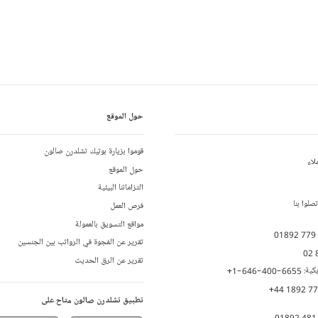
حول الموقع
قوموا بزيارة بوتيك تشلدرن صالون
لاء
حول الموقع
التزاماتنا البيئية
لوا بنا
فرص العمل
مواقع التسويق بالعمولة
01892 779
تقرير عن الفجوة في الرواتب بين الجنسين
02 
تقرير عن الرق الحديث
يكية:
+1-646-400-6655
+44 1892 7
تطبيق تشلدرن صالون متاح على
01892 481