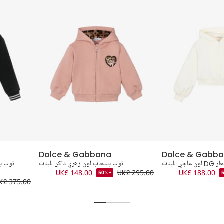
Dolce & Gabbana
Dolce & Gabb
للبنات
توب بسحاب لون زهري داكن للبنات
توب ب
UK£ 148.00
UK£ 295.00
UK£ 188.00
-50%
K£ 375.00