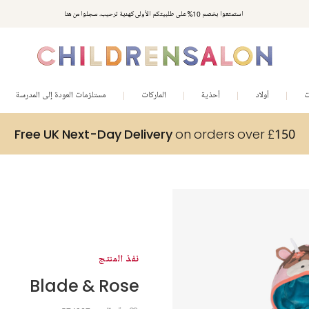
استمتعوا بخصم 10% على طلبيتكم الأولى كهدية ترحيب. سجلوا من هنا
ت
أولاد
أحذية
الماركات
مستلزمات العودة إلى المدرسة
Free UK Next-Day Delivery
on orders over £150
نفذ المنتج
Blade & Rose