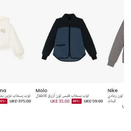
ana
Molo
Nike
رسي لون رمادي
توب بسحاب فليس لون أزرق للأطفال
توب بسحاب مزين بشعار DG لون عاجي 
للبنات
UK£ 59.00
UK£ 35.00
UK£ 375.00
-50%
-40%
UK£ 