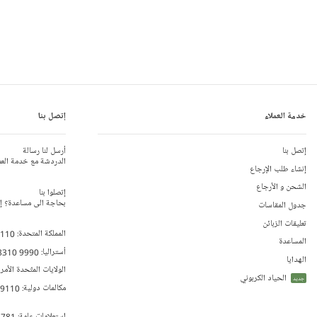
خدمة العملاء
إتصل بنا
إتصل بنا
أرسل لنا رسالة
الدردشة مع خدمة العم
إنشاء طلب الإرجاع
الشحن و الأرجاع
إتصلوا بنا
بحاجة الى مساعدة؟ إتص
جدول المقاسات
تعليقات الزبائن
المملكة المتحدة:
 110
المساعدة
أستراليا:
8310 9990
الهدايا
الولايات المتّحدة الأمر
الحياد الكربوني
جديد
مكالمات دولية:
79110
إستعلامات عامة:
 781