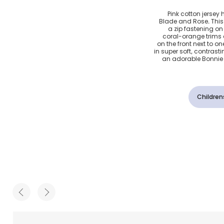
ل بقرة
Pink cotton jersey h
Blade and Rose. This 
ت
a zip fastening on 
coral-orange trims 
on the front next to on
in super soft, contrasti
an adorable Bonnie 