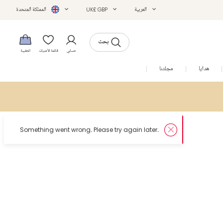
العربية
UK£ GBP
المملكة المتحدة
بحث
حسابي
قائمة الأمنيات
الحقيبة
هدايا
مجلتنا
التخفيضات