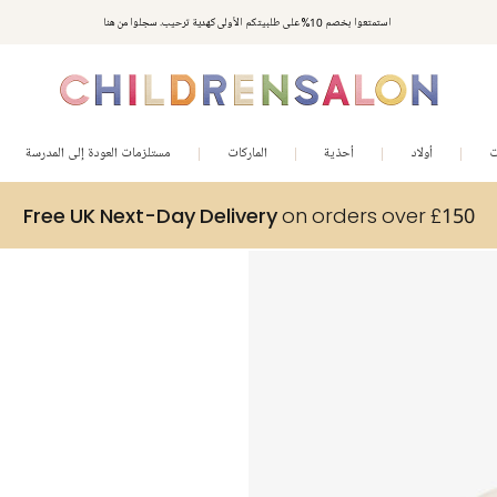
استمتعوا بخصم 10% على طلبيتكم الأولى كهدية ترحيب. سجلوا من هنا
ت
أولاد
أحذية
الماركات
مستلزمات العودة إلى المدرسة
Free UK Next-Day Delivery
on orders over £150