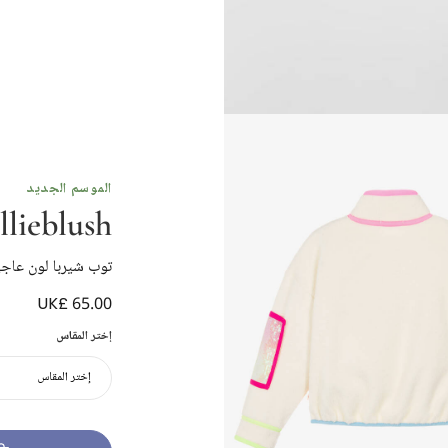
الموسم الجديد
llieblush
توب شيربا لون عاجي
UK£ 65.00
إختر المقاس
إختر المقاس