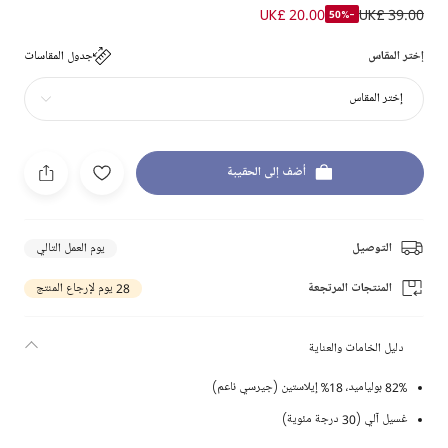
UK£ 20.00
UK£ 39.00
-50%
إختر المقاس
جدول المقاسات
إختر المقاس
أضف إلى الحقيبة
التوصيل
يوم العمل التالي
المنتجات المرتجعة
28 يوم لإرجاع المنتج
دليل الخامات والعناية
82% بولياميد، 18% إيلاستين (جيرسي ناعم)
غسيل آلي (30 درجة مئوية)