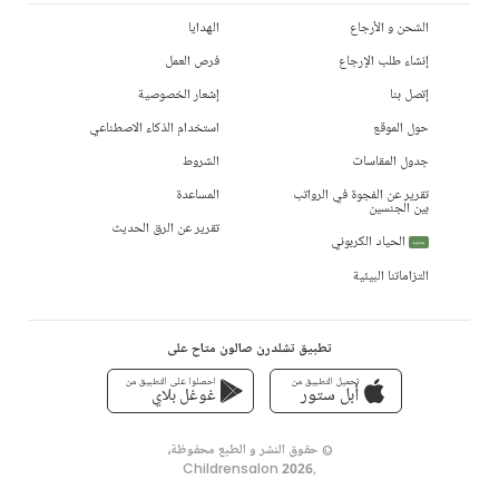
الشحن و الأرجاع
الهدايا
إنشاء طلب الإرجاع
فرص العمل
إتصل بنا
إشعار الخصوصية
حول الموقع
استخدام الذكاء الاصطناعي
جدول المقاسات
الشروط
تقرير عن الفجوة في الرواتب
المساعدة
بين الجنسين
تقرير عن الرق الحديث
الحياد الكربوني
جديد
التزاماتنا البيئية
تطبيق تشلدرن صالون متاح على
تحميل التطبيق من
احصلوا على التطبيق من
أبل ستور
غوغل بلاي
© حقوق النشر و الطبع محفوظة،
Childrensalon 2026
,