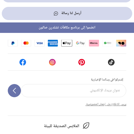
أرسل لنا رسالة
انضموا إلى برنامج مكافآت تشلدرن صالون
إشتركوا في رسالتنا الإخبارية
يرجى الاطلاع على إشعار الخصوصية.
الملابس الصديقة للبيئة