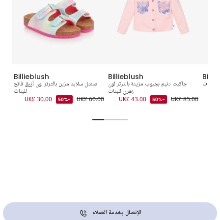
Billieblush
Billieblush
Billi
 للبنات
جاكيت دنيم بجيوب مزينة بالترتر لون
صندل سلايد مزين بالترتر لون أزرق فاتح
كاب 
UK
زهري للبنات
للبنات
9.00
UK£ 30.00
UK£ 60.00
UK£ 43.00
UK£ 85.00
-50%
-50%
الإتصال بخدمة العملاء