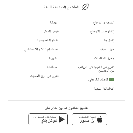
الملابس الصديقة للبيئة
الشحن و الأرجاع
الهدايا
إنشاء طلب الإرجاع
فرص العمل
إتصل بنا
إشعار الخصوصية
حول الموقع
استخدام الذكاء الاصطناعي
جدول المقاسات
الشروط
تقرير عن الفجوة في الرواتب
المساعدة
بين الجنسين
تقرير عن الرق الحديث
الحياد الكربوني
جديد
التزاماتنا البيئية
تطبيق تشلدرن صالون متاح على
تحميل التطبيق من
احصلوا على التطبيق من
أبل ستور
غوغل بلاي