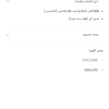
دليل الخامات والعناية
80% قطن، 15% بولياميد، 5% إيلاستين (ناعم ومرن)
غسيل آلي (40 درجة مئوية)
وصف التصميم
عرض المزيد
كولونات للبنات
Beau KiD