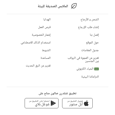
الملابس الصديقة للبيئة
الشحن و الأرجاع
الهدايا
إنشاء طلب الإرجاع
فرص العمل
إتصل بنا
إشعار الخصوصية
حول الموقع
استخدام الذكاء الاصطناعي
جدول المقاسات
الشروط
تقرير عن الفجوة في الرواتب
المساعدة
بين الجنسين
تقرير عن الرق الحديث
الحياد الكربوني
جديد
التزاماتنا البيئية
تطبيق تشلدرن صالون متاح على
تحميل التطبيق من
احصلوا على التطبيق من
أبل ستور
غوغل بلاي