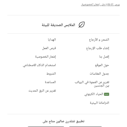
يرجى الاطلاع على إشعار الخصوصية.
الملابس الصديقة للبيئة
الشحن و الأرجاع
الهدايا
إنشاء طلب الإرجاع
فرص العمل
إتصل بنا
إشعار الخصوصية
حول الموقع
استخدام الذكاء الاصطناعي
جدول المقاسات
الشروط
تقرير عن الفجوة في الرواتب
المساعدة
بين الجنسين
تقرير عن الرق الحديث
الحياد الكربوني
جديد
التزاماتنا البيئية
تطبيق تشلدرن صالون متاح على