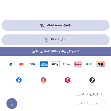
الإتصال بخدمة العملاء
أرسل لنا رسالة
انضموا إلى برنامج مكافآت تشلدرن صالون
إشتركوا في رسالتنا الإخبارية