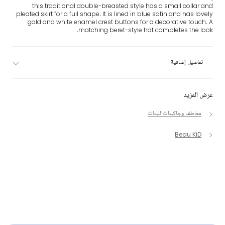
this traditional double-breasted style has a small collar and
pleated skirt for a full shape. It is lined in blue satin and has lovely
gold and white enamel crest buttons for a decorative touch. A
matching beret-style hat completes the look.
تفاصيل إضافية
عرض المزيد
معاطف وجاكيتات للبنات
Beau KiD