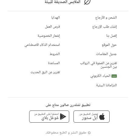
الملابس الصديقة للبيئة
الشحن و الأرجاع
الهدايا
إنشاء طلب الإرجاع
فرص العمل
إتصل بنا
إشعار الخصوصية
حول الموقع
استخدام الذكاء الاصطناعي
جدول المقاسات
الشروط
تقرير عن الفجوة في الرواتب
المساعدة
بين الجنسين
تقرير عن الرق الحديث
الحياد الكربوني
جديد
التزاماتنا البيئية
تطبيق تشلدرن صالون متاح على
تحميل التطبيق من
احصلوا على التطبيق من
أبل ستور
غوغل بلاي
© حقوق النشر و الطبع محفوظة،