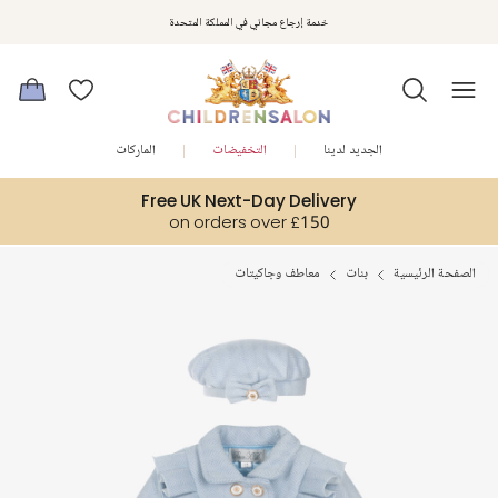
استمتعوا بخصم 10% على طلبيتكم الأولى كهدية ترحيب. سجلوا من هنا
خدمة إرجاع مجاني في المملكة المتحدة
الجديد لدينا
التخفيضات
الماركات
Free UK Next-Day Delivery
on orders over £150
الصفحة الرئيسية
بنات
معاطف وجاكيتات