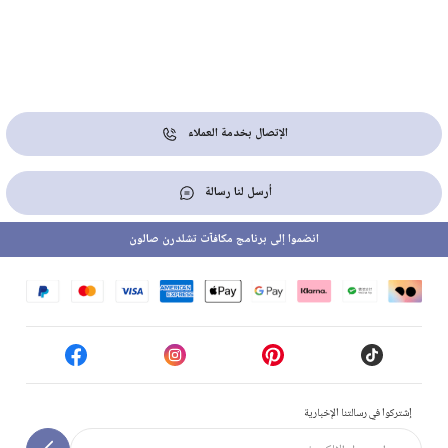
الإتصال بخدمة العملاء
أرسل لنا رسالة
انضموا إلى برنامج مكافآت تشلدرن صالون
إشتركوا في رسالتنا الإخبارية