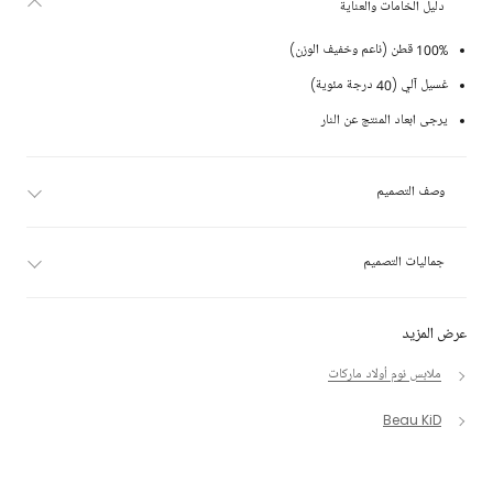
دليل الخامات والعناية
100% قطن (ناعم وخفيف الوزن)
غسيل آلي (40 درجة مئوية)
يرجى ابعاد المنتج عن النار
وصف التصميم
جماليات التصميم
عرض المزيد
ملابس نوم أولاد ماركات
Beau KiD