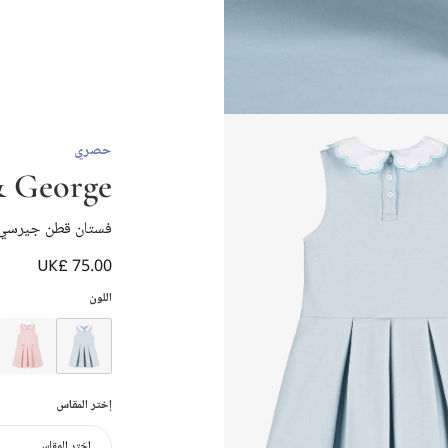
حصري
& George
فستان قطن جيرسي م
UK£ 75.00
اللون
إختر المقاس
إختر المقاس