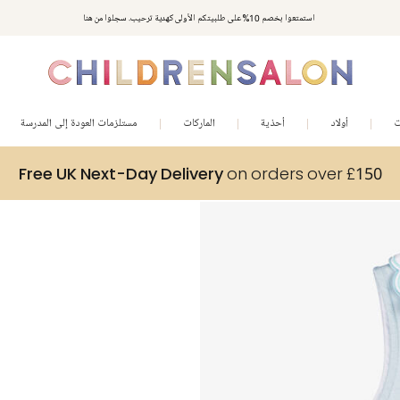
استمتعوا بخصم 10% على طلبيتكم الأولى كهدية ترحيب. سجلوا من هنا
ت
أولاد
أحذية
الماركات
مستلزمات العودة إلى المدرسة
Free UK Next-Day Delivery
on orders over £150