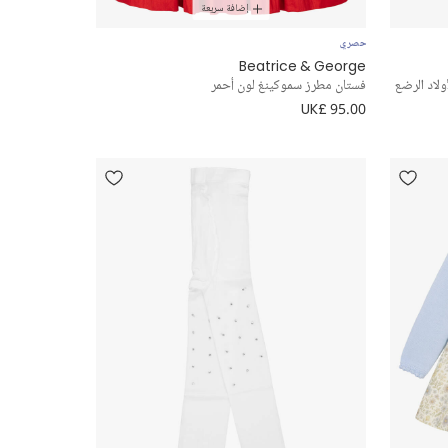
إضافة سريعة
حصري
Beatrice & George
لاد الرضع
فستان مطرز سموكينغ لون أحمر
UK£ 95.00