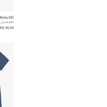
Moncler Enfant
Beau KiD
Monnalisa
طقم فستان 
UK£ 40.00
Moschino
Moulin Roty
My Little Pie
NAME IT
NaturaPura
Needle & Thread
NOA Mini