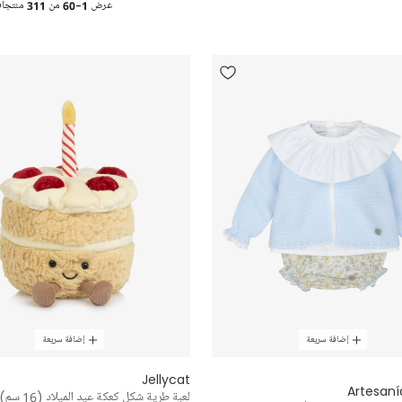
عرض
1-60
من
311
منتجا
إضافة سريعة
إضافة سريعة
Jellycat
Artesaní
لعبة طرية شكل كعكة عيد الميلاد (16 سم)