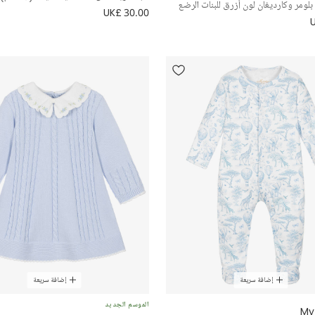
ومر وكارديغان لون أزرق للبنات الرضع
UK£ 30.00
إضافة سريعة
إضافة سريعة
الموسم الجديد
My 