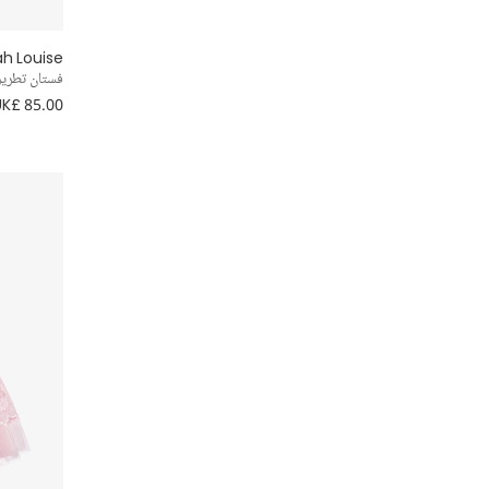
Liewood
ah Louise
فستان تطري
Little Star
UK£ 85.00
Marie-Chantal
Mayoral
Mebi
Meia Pata
Meri Meri
Mini Rodini
Molo