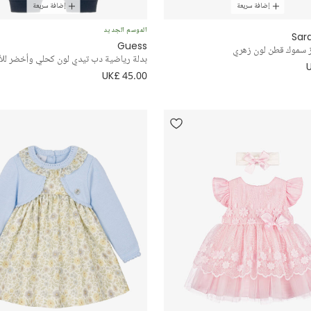
إضافة سريعة
إضافة سريعة
الموسم الجديد
Sar
Guess
ز سموك قطن لون زهري
بدلة رياضية دب تيدي لون كحلي وأخضر للأو
UK£ 45.00