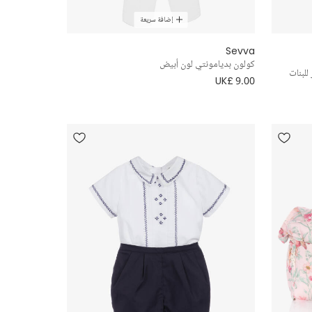
إضافة سريعة
Sevva
كولون بديامونتي لون أبيض
لبنات
UK£ 9.00