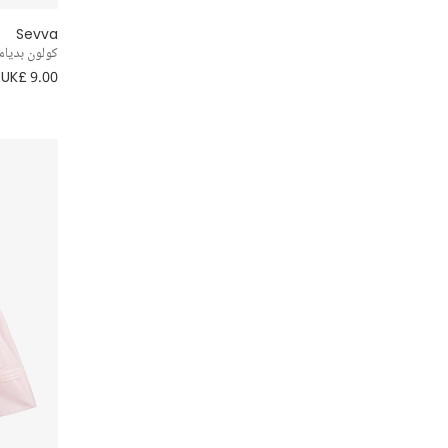
Guess
Sevva
كولون بديام
Hatley
UK£ 9.00
House of Cavani
iDO
IZIPIZI
Jamiks
Jellycat
KENZO KIDS
Kidiwi
Kissy Kissy