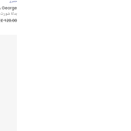
كولونات
حصري
& George
Donsje
بدلة شورت ق
مجوهرات
£ 120.00
Doudou et Compagnie
مستلزمات غرف نوم الأطفال
Dress Up by Design
ملابس تنكرية
Elodie
مناشف وأرواب
Emile et Rose
Falke
Fendi
Flower Fairies™ by Childrensalon
Frugi