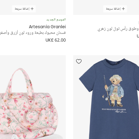
إضافة سريعة
إضافة سريعة
الموسم الجديد
Artesanía Granlei
وطوق رأس تول لون زهري
فستان محبوك بطبعة ورود لون أزرق وأصفر ل
UK£ 62.00