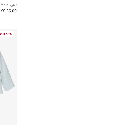
عرض لكافة 12 مقاس للأحذية
بيبي غرو قط
بناطيل
أحمر
UK£ 36.00
BOSS
بيبي نيست
فضي
Burberry
تنانير
50% OFF
أبيض
Caramelo Kids
توبات
أصفر
Children's Classics
جوارب
Childrensalon Occasions
حقائب
Coeur by Childrensalon
شورتات
Country Kids
فساتين
Cute Cute
قبعات
Dolce & Gabbana