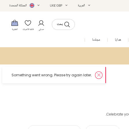
العربية
UK£ GBP
المملكة المتحدة
بحث
حسابي
قائمة الأمنيات
الحقيبة
هدايا
مجلتنا
التخفيضات
Celebrate your