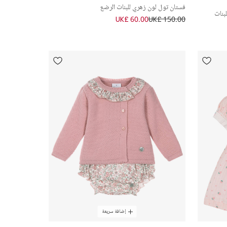
فستان تول لون زهري للبنات الرضع
بنات
UK£ 60.00
UK£ 150.00
إضافة سريعة