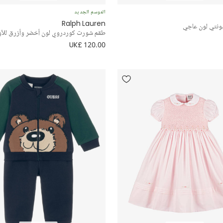
الموسم الجديد
Ralph Lauren
ونتي لون عاجي
طقم شورت كوردروي لون أخضر وأزرق للأول
UK£ 120.00