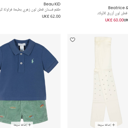
Beau KiD
Beatrice 
طقم فستان قطن لون زهري بطبعة فراولة للب
طن لون أزرق للأولاد
UK£ 62.00
UK£ 60.00
UK
إضافة سريعة
إضافة سريعة