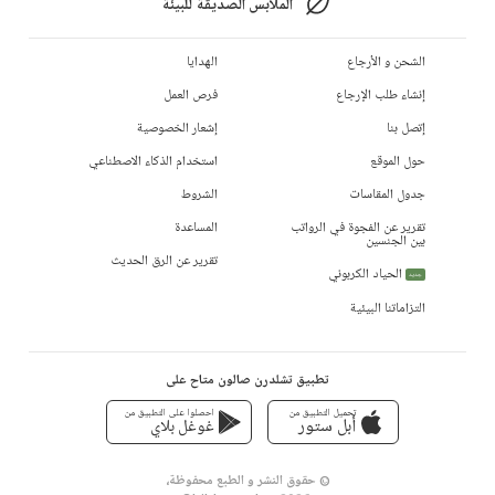
الملابس الصديقة للبيئة
الشحن و الأرجاع
الهدايا
إنشاء طلب الإرجاع
فرص العمل
إتصل بنا
إشعار الخصوصية
حول الموقع
استخدام الذكاء الاصطناعي
جدول المقاسات
الشروط
تقرير عن الفجوة في الرواتب
المساعدة
بين الجنسين
تقرير عن الرق الحديث
الحياد الكربوني
جديد
التزاماتنا البيئية
تطبيق تشلدرن صالون متاح على
تحميل التطبيق من
احصلوا على التطبيق من
أبل ستور
غوغل بلاي
© حقوق النشر و الطبع محفوظة،