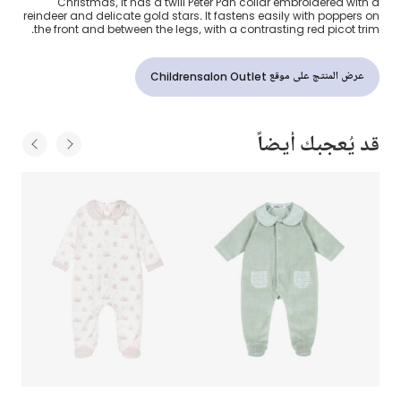
Christmas, it has a twill Peter Pan collar embroidered with a
reindeer and delicate gold stars. It fastens easily with poppers on
the front and between the legs, with a contrasting red picot trim.
عرض المنتج على موقع Childrensalon Outlet
قد يُعجبك أيضاً