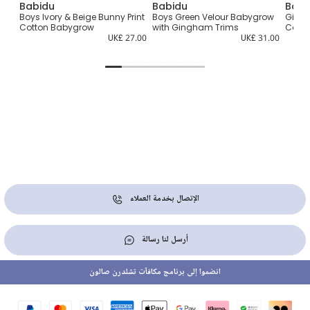
Babidu
Babidu
Babi
t
Boys Ivory & Beige Bunny Print
Boys Green Velour Babygrow
Girls 
Cotton Babygrow
with Gingham Trims
Cotto
1.00
UK£ 27.00
UK£ 31.00
الإتصال بخدمة العملاء
أرسل لنا رسالة
انضموا إلى برنامج مكافآت تشلدرن صالون