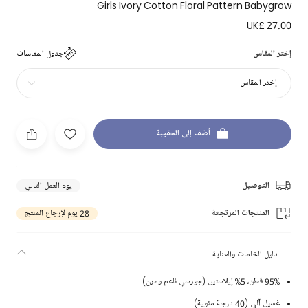
Girls Ivory Cotton Floral Pattern Babygrow
UK£ 27.00
إختر المقاس
جدول المقاسات
إختر المقاس
أضف إلى الحقيبة
التوصيل
يوم العمل التالي
المنتجات المرتجعة
28 يوم لإرجاع المنتج
دليل الخامات والعناية
95% قطن، 5% إيلاستين (جيرسي ناعم ومرن)
غسيل آلي (40 درجة مئوية)