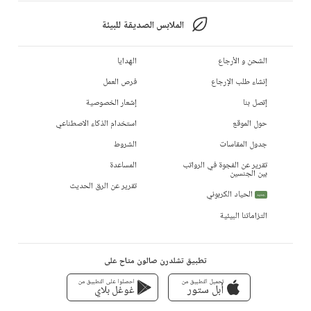
الملابس الصديقة للبيئة
الشحن و الأرجاع
الهدايا
إنشاء طلب الإرجاع
فرص العمل
إتصل بنا
إشعار الخصوصية
حول الموقع
استخدام الذكاء الاصطناعي
جدول المقاسات
الشروط
تقرير عن الفجوة في الرواتب
المساعدة
بين الجنسين
تقرير عن الرق الحديث
الحياد الكربوني
جديد
التزاماتنا البيئية
تطبيق تشلدرن صالون متاح على
تحميل التطبيق من
احصلوا على التطبيق من
أبل ستور
غوغل بلاي